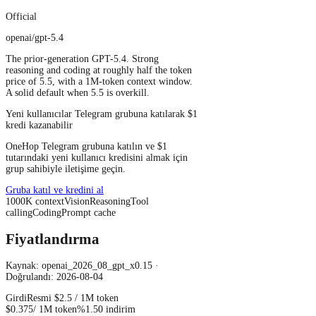
Official
openai/gpt-5.4
The prior-generation GPT-5.4. Strong
reasoning and coding at roughly half the token
price of 5.5, with a 1M-token context window.
A solid default when 5.5 is overkill.
Yeni kullanıcılar Telegram grubuna katılarak $1
kredi kazanabilir
OneHop Telegram grubuna katılın ve $1
tutarındaki yeni kullanıcı kredisini almak için
grup sahibiyle iletişime geçin.
Gruba katıl ve kredini al
1000
K
context
Vision
Reasoning
Tool
calling
Coding
Prompt cache
Fiyatlandırma
Kaynak: openai_2026_08_gpt_x0.15 ·
Doğrulandı: 2026-08-04
Girdi
Resmi
$2.5
/ 1M token
$0.375
/ 1M token
%1.50 indirim