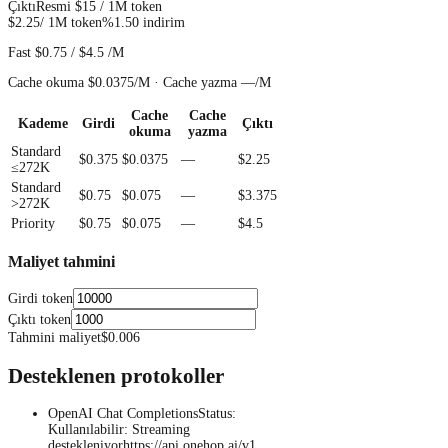
Çıktı
Resmi
$15
/ 1M token
$2.25
/ 1M token
%1.50 indirim
Fast
$0.75
/
$4.5
/M
Cache okuma
$0.0375
/M ·
Cache yazma
—
/M
Cache
Cache
Kademe
Girdi
Çıktı
okuma
yazma
Standard
$0.375
$0.0375
—
$2.25
≤272K
Standard
$0.75
$0.075
—
$3.375
>272K
Priority
$0.75
$0.075
—
$4.5
Maliyet tahmini
Girdi token
Çıktı token
Tahmini maliyet
$0.006
Desteklenen protokoller
OpenAI Chat Completions
Status
:
Kullanılabilir
:
Streaming
destekleniyor
https://api.onehop.ai/v1