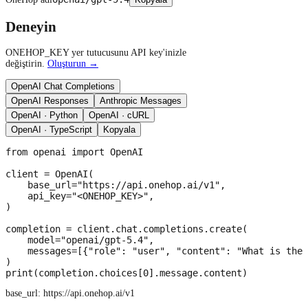
Deneyin
ONEHOP_KEY yer tutucusunu API key'inizle
değiştirin.
Oluşturun →
OpenAI Chat Completions
OpenAI Responses
Anthropic Messages
OpenAI · Python
OpenAI · cURL
OpenAI · TypeScript
Kopyala
from openai import OpenAI

client = OpenAI(

    base_url="https://api.onehop.ai/v1",

    api_key="<ONEHOP_KEY>",

)

completion = client.chat.completions.create(

    model="openai/gpt-5.4",

    messages=[{"role": "user", "content": "What is the 
)

print(completion.choices[0].message.content)
base_url:
https://api.onehop.ai/v1