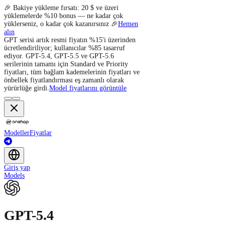
🎉 Bakiye yükleme fırsatı: 20 $ ve üzeri
yüklemelerde %10 bonus — ne kadar çok
yüklerseniz, o kadar çok kazanırsınız 🎉
Hemen
alın
GPT serisi artık resmi fiyatın %15'i üzerinden
ücretlendiriliyor; kullanıcılar %85 tasarruf
ediyor. GPT-5.4, GPT-5.5 ve GPT-5.6
serilerinin tamamı için Standard ve Priority
fiyatları, tüm bağlam kademelerinin fiyatları ve
önbellek fiyatlandırması eş zamanlı olarak
yürürlüğe girdi.
Model fiyatlarını görüntüle
Modeller
Fiyatlar
Giriş yap
Models
GPT-5.4