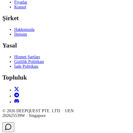
Fiyatlar
Konsol
Şirket
Hakkımızda
İletişim
Yasal
Hizmet Şartları
Gizlilik Politikası
İade Politikası
Topluluk
©
2026
DEEPQUEST PTE. LTD.
· UEN
202625539W
·
Singapore