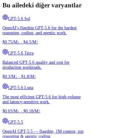
Bu ailedeki diğer varyantlar
GPT-5.6 Sol
OpenAI's flagship GPT-5.6 for the hardest
reasoning, coding, and agentic work.
$0.75/M↓
·
$4.5/M↑
GPT-5.6 Terra
Balanced GPT-5.6 quality and cost for
production workloads.
$0.3/M↓
·
$1.8/M↑
GPT-5.6 Luna
The most efficient GPT-5.6 for high-volume
and latency-sensitive work.
$0.03/M↓
·
$0.18/M↑
GPT-5.5
OpenAI GPT-5.5 — flagship, 1M context, top
reasoning & agentic coding.