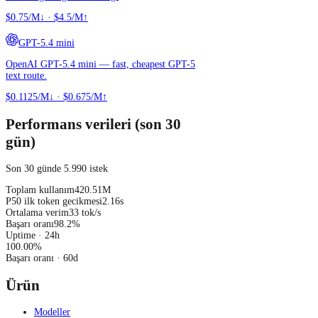
$0.75/M↓
·
$4.5/M↑
GPT-5.4 mini
OpenAI GPT-5.4 mini — fast, cheapest GPT-5
text route.
$0.1125/M↓
·
$0.675/M↑
Performans verileri (son 30
gün)
Son 30 günde 5.990 istek
Toplam kullanım
420.51M
P50 ilk token gecikmesi
2.16s
Ortalama verim
33 tok/s
Başarı oranı
98.2%
Uptime · 24h
100.00
%
Başarı oranı
· 60d
Ürün
Modeller