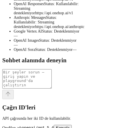
OpenAI Responses
Status
:
Kullanılabilir
:
Streaming
destekleniyor
https://api.onehop.ai/v1
Anthropic Messages
Status
:
Kullanılabilir
:
Streaming
destekleniyor
https://api.onehop.ai/anthropic
Google Vertex AI
Status
:
Desteklenmiyor
—
OpenAI Images
Status
:
Desteklenmiyor
—
OpenAI Sora
Status
:
Desteklenmiyor
—
Sohbet alanında deneyin
Çağrı ID'leri
API çağrısında her iki ID de kullanılabilir.
openai/gpt-5.4
OneHop adı
Kopyala