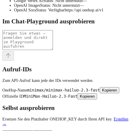
Google Vertex AI
Status
:
Nicht unterstutzt
—
OpenAI Images
Status
:
Nicht unterstutzt
—
OpenAI Sora
Status
:
Verfügbar
https://api.onehop.ai/v1
Im Chat-Playground ausprobieren
Aufruf-IDs
Zum API-Aufruf kann jede der IDs verwendet werden.
minimax/minimax-hailuo-2.3-fast
OneHop-Name
Kopieren
MiniMax-Hailuo-2.3-Fast
Offizielle ID
Kopieren
Selbst ausprobieren
Ersetzen Sie den Platzhalter ONEHOP_KEY durch Ihren API key.
Erstellen
→