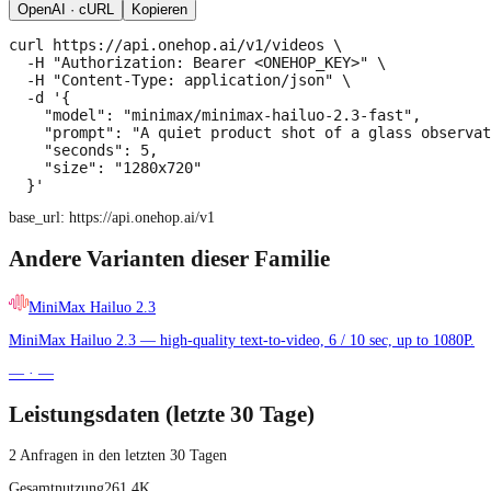
OpenAI · cURL
Kopieren
curl https://api.onehop.ai/v1/videos \

  -H "Authorization: Bearer <ONEHOP_KEY>" \

  -H "Content-Type: application/json" \

  -d '{

    "model": "minimax/minimax-hailuo-2.3-fast",

    "prompt": "A quiet product shot of a glass observat
    "seconds": 5,

    "size": "1280x720"

  }'
base_url:
https://api.onehop.ai/v1
Andere Varianten dieser Familie
MiniMax Hailuo 2.3
MiniMax Hailuo 2.3 — high-quality text-to-video, 6 / 10 sec, up to 1080P.
—
·
—
Leistungsdaten (letzte 30 Tage)
2 Anfragen in den letzten 30 Tagen
Gesamtnutzung
261.4K