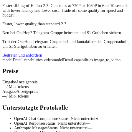
Faster sibling of Hailuo 2.3. Generates at 720P or 1080P in 6 or 10 seconds
with lower latency and lower cost. Trade off some quality for speed and
budget.
Faster, lower quality than standard 2.3
Neu bei OneHop? Telegram-Gruppe beitreten und $1 Guthaben sichern
Tritt der OneHop Telegram-Gruppe bei und kontaktiere den Gruppenadmin,
um $1 Startguthaben zu erhalten.
Beitreten und anfordern
modelDetail.capabilities.video
modelDetail.capabilities.image_to_video
Preise
Eingabe
Anzeigepreis
—
/ Mio. tokens
Ausgabe
Anzeigepreis
—
/ Mio. tokens
Unterstutzgte Protokolle
OpenAI Chat Completions
Status
:
Nicht unterstutzt
—
OpenAI Responses
Status
:
Nicht unterstutzt
—
Anthropic Messages
Status
:
Nicht unterstutzt
—