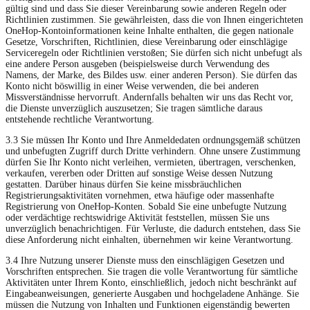
gültig sind und dass Sie dieser Vereinbarung sowie anderen Regeln oder
Richtlinien zustimmen. Sie gewährleisten, dass die von Ihnen eingerichteten
OneHop-Kontoinformationen keine Inhalte enthalten, die gegen nationale
Gesetze, Vorschriften, Richtlinien, diese Vereinbarung oder einschlägige
Serviceregeln oder Richtlinien verstoßen; Sie dürfen sich nicht unbefugt als
eine andere Person ausgeben (beispielsweise durch Verwendung des
Namens, der Marke, des Bildes usw. einer anderen Person). Sie dürfen das
Konto nicht böswillig in einer Weise verwenden, die bei anderen
Missverständnisse hervorruft. Andernfalls behalten wir uns das Recht vor,
die Dienste unverzüglich auszusetzen; Sie tragen sämtliche daraus
entstehende rechtliche Verantwortung.
3.3 Sie müssen Ihr Konto und Ihre Anmeldedaten ordnungsgemäß schützen
und unbefugten Zugriff durch Dritte verhindern. Ohne unsere Zustimmung
dürfen Sie Ihr Konto nicht verleihen, vermieten, übertragen, verschenken,
verkaufen, vererben oder Dritten auf sonstige Weise dessen Nutzung
gestatten. Darüber hinaus dürfen Sie keine missbräuchlichen
Registrierungsaktivitäten vornehmen, etwa häufige oder massenhafte
Registrierung von OneHop-Konten. Sobald Sie eine unbefugte Nutzung
oder verdächtige rechtswidrige Aktivität feststellen, müssen Sie uns
unverzüglich benachrichtigen. Für Verluste, die dadurch entstehen, dass Sie
diese Anforderung nicht einhalten, übernehmen wir keine Verantwortung.
3.4 Ihre Nutzung unserer Dienste muss den einschlägigen Gesetzen und
Vorschriften entsprechen. Sie tragen die volle Verantwortung für sämtliche
Aktivitäten unter Ihrem Konto, einschließlich, jedoch nicht beschränkt auf
Eingabeanweisungen, generierte Ausgaben und hochgeladene Anhänge. Sie
müssen die Nutzung von Inhalten und Funktionen eigenständig bewerten