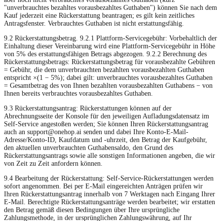
"unverbrauchtes bezahltes vorausbezahltes Guthaben") können Sie nach dem
Kauf jederzeit eine Rückerstattung beantragen; es gilt kein zeitliches
Antragsfenster. Verbrauchtes Guthaben ist nicht erstattungsfähig.
9.2 Rückerstattungsbetrag. 9.2.1 Plattform-Servicegebühr: Vorbehaltlich der
Einhaltung dieser Vereinbarung wird eine Plattform-Servicegebühr in Höhe
von 5% des erstattungsfähigen Betrags abgezogen. 9.2.2 Berechnung des
Rückerstattungsbetrags: Rückerstattungsbetrag für vorausbezahlte Gebühren
= Gebühr, die dem unverbrauchten bezahlten vorausbezahlten Guthaben
entspricht ×(1 − 5%); dabei gilt: unverbrauchtes vorausbezahltes Guthaben
= Gesamtbetrag des von Ihnen bezahlten vorausbezahlten Guthabens − von
Ihnen bereits verbrauchtes vorausbezahltes Guthaben.
9.3 Rückerstattungsantrag: Rückerstattungen können auf der
Abrechnungsseite der Konsole für den jeweiligen Aufladungsdatensatz im
Self-Service angestoßen werden; Sie können Ihren Rückerstattungsantrag
auch an
support@onehop.ai
senden und dabei Ihre Konto-E-Mail-
Adresse/Konto-ID, Kaufdatum und -uhrzeit, den Betrag der Kaufgebühr,
den aktuellen unverbrauchten Guthabensaldo, den Grund des
Rückerstattungsantrags sowie alle sonstigen Informationen angeben, die wir
von Zeit zu Zeit anfordern können.
9.4 Bearbeitung der Rückerstattung: Self-Service-Rückerstattungen werden
sofort angenommen. Bei per E-Mail eingereichten Anträgen prüfen wir
Ihren Rückerstattungsantrag innerhalb von 7 Werktagen nach Eingang Ihrer
E-Mail. Berechtigte Rückerstattungsanträge werden bearbeitet; wir erstatten
den Betrag gemäß diesen Bedingungen über Ihre ursprüngliche
Zahlungsmethode, in der ursprünglichen Zahlungswährung, auf Ihr