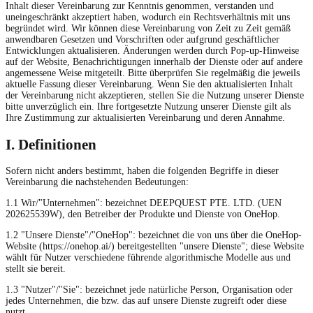
Inhalt dieser Vereinbarung zur Kenntnis genommen, verstanden und
uneingeschränkt akzeptiert haben, wodurch ein Rechtsverhältnis mit uns
begründet wird. Wir können diese Vereinbarung von Zeit zu Zeit gemäß
anwendbaren Gesetzen und Vorschriften oder aufgrund geschäftlicher
Entwicklungen aktualisieren. Änderungen werden durch Pop-up-Hinweise
auf der Website, Benachrichtigungen innerhalb der Dienste oder auf andere
angemessene Weise mitgeteilt. Bitte überprüfen Sie regelmäßig die jeweils
aktuelle Fassung dieser Vereinbarung. Wenn Sie den aktualisierten Inhalt
der Vereinbarung nicht akzeptieren, stellen Sie die Nutzung unserer Dienste
bitte unverzüglich ein. Ihre fortgesetzte Nutzung unserer Dienste gilt als
Ihre Zustimmung zur aktualisierten Vereinbarung und deren Annahme.
I. Definitionen
Sofern nicht anders bestimmt, haben die folgenden Begriffe in dieser
Vereinbarung die nachstehenden Bedeutungen:
1.1 Wir/"Unternehmen": bezeichnet DEEPQUEST PTE. LTD. (UEN
202625539W), den Betreiber der Produkte und Dienste von OneHop.
1.2 "Unsere Dienste"/"OneHop": bezeichnet die von uns über die OneHop-
Website (https://onehop.ai/) bereitgestellten "unsere Dienste"; diese Website
wählt für Nutzer verschiedene führende algorithmische Modelle aus und
stellt sie bereit.
1.3 "Nutzer"/"Sie": bezeichnet jede natürliche Person, Organisation oder
jedes Unternehmen, die bzw. das auf unsere Dienste zugreift oder diese
nutzt.