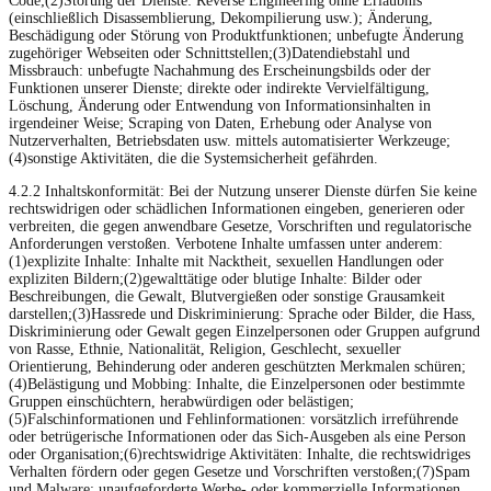
Code;(2)Störung der Dienste: Reverse Engineering ohne Erlaubnis
(einschließlich Disassemblierung, Dekompilierung usw.); Änderung,
Beschädigung oder Störung von Produktfunktionen; unbefugte Änderung
zugehöriger Webseiten oder Schnittstellen;(3)Datendiebstahl und
Missbrauch: unbefugte Nachahmung des Erscheinungsbilds oder der
Funktionen unserer Dienste; direkte oder indirekte Vervielfältigung,
Löschung, Änderung oder Entwendung von Informationsinhalten in
irgendeiner Weise; Scraping von Daten, Erhebung oder Analyse von
Nutzerverhalten, Betriebsdaten usw. mittels automatisierter Werkzeuge;
(4)sonstige Aktivitäten, die die Systemsicherheit gefährden.
4.2.2 Inhaltskonformität: Bei der Nutzung unserer Dienste dürfen Sie keine
rechtswidrigen oder schädlichen Informationen eingeben, generieren oder
verbreiten, die gegen anwendbare Gesetze, Vorschriften und regulatorische
Anforderungen verstoßen. Verbotene Inhalte umfassen unter anderem:
(1)explizite Inhalte: Inhalte mit Nacktheit, sexuellen Handlungen oder
expliziten Bildern;(2)gewalttätige oder blutige Inhalte: Bilder oder
Beschreibungen, die Gewalt, Blutvergießen oder sonstige Grausamkeit
darstellen;(3)Hassrede und Diskriminierung: Sprache oder Bilder, die Hass,
Diskriminierung oder Gewalt gegen Einzelpersonen oder Gruppen aufgrund
von Rasse, Ethnie, Nationalität, Religion, Geschlecht, sexueller
Orientierung, Behinderung oder anderen geschützten Merkmalen schüren;
(4)Belästigung und Mobbing: Inhalte, die Einzelpersonen oder bestimmte
Gruppen einschüchtern, herabwürdigen oder belästigen;
(5)Falschinformationen und Fehlinformationen: vorsätzlich irreführende
oder betrügerische Informationen oder das Sich-Ausgeben als eine Person
oder Organisation;(6)rechtswidrige Aktivitäten: Inhalte, die rechtswidriges
Verhalten fördern oder gegen Gesetze und Vorschriften verstoßen;(7)Spam
und Malware: unaufgeforderte Werbe- oder kommerzielle Informationen