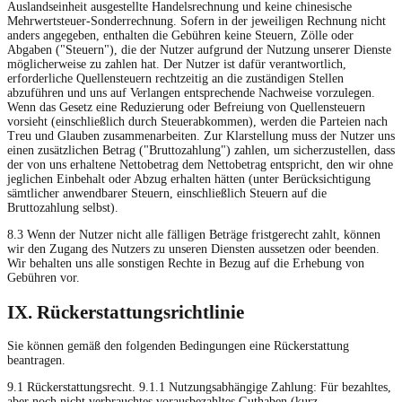
Auslandseinheit ausgestellte Handelsrechnung und keine chinesische
Mehrwertsteuer-Sonderrechnung. Sofern in der jeweiligen Rechnung nicht
anders angegeben, enthalten die Gebühren keine Steuern, Zölle oder
Abgaben ("Steuern"), die der Nutzer aufgrund der Nutzung unserer Dienste
möglicherweise zu zahlen hat. Der Nutzer ist dafür verantwortlich,
erforderliche Quellensteuern rechtzeitig an die zuständigen Stellen
abzuführen und uns auf Verlangen entsprechende Nachweise vorzulegen.
Wenn das Gesetz eine Reduzierung oder Befreiung von Quellensteuern
vorsieht (einschließlich durch Steuerabkommen), werden die Parteien nach
Treu und Glauben zusammenarbeiten. Zur Klarstellung muss der Nutzer uns
einen zusätzlichen Betrag ("Bruttozahlung") zahlen, um sicherzustellen, dass
der von uns erhaltene Nettobetrag dem Nettobetrag entspricht, den wir ohne
jeglichen Einbehalt oder Abzug erhalten hätten (unter Berücksichtigung
sämtlicher anwendbarer Steuern, einschließlich Steuern auf die
Bruttozahlung selbst).
8.3 Wenn der Nutzer nicht alle fälligen Beträge fristgerecht zahlt, können
wir den Zugang des Nutzers zu unseren Diensten aussetzen oder beenden.
Wir behalten uns alle sonstigen Rechte in Bezug auf die Erhebung von
Gebühren vor.
IX. Rückerstattungsrichtlinie
Sie können gemäß den folgenden Bedingungen eine Rückerstattung
beantragen.
9.1 Rückerstattungsrecht. 9.1.1 Nutzungsabhängige Zahlung: Für bezahltes,
aber noch nicht verbrauchtes vorausbezahltes Guthaben (kurz