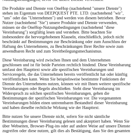
Die Produkte und Dienste von OneHop (nachstehend "unsere Dienste")
stehen im Eigentum von DEEPQUEST PTE. LTD. (nachstehend "wir",
"uns" oder das "Unternehmen") und werden von diesem betrieben. Bevor
Nutzer (nachstehend "Sie") unsere Produkte und Dienste verwenden,
müssen sie die OneHop-Nutzungsbedingungen (nachstehend "diese
Vereinbarung") sorgfältig lesen und verstehen. Bitte beachten Sie
insbesondere die hervorgehobenen Klauseln, einschließlich, jedoch nicht
beschränkt auf Bestimmungen zur Beschränkung oder zum Ausschluss der
Haftung des Unternehmens, zu Beschränkungen Ihrer Rechte sowie zum
anwendbaren Recht und zum Streitbeilegungsmechanismus.
Diese Vereinbarung wird zwischen Ihnen und dem Unternehmen
geschlossen und ist für beide Parteien rechtlich bindend. Diese Vereinbarung
umfasst den Haupttext sowie alle spezifischen Vereinbarungen und
Serviceregeln, die das Unternehmen bereits veröffentlicht hat oder künftig
veröffentlichen kann. Wenn Sie beispielsweise bestimmte Funktionen der
Dienste des Unternehmens nutzen, können wir mit Ihnen weitere spezifische
Vereinbarungen oder Regeln abschließen. Steht diese Vereinbarung im
Widerspruch zu solchen spezifischen Vereinbarungen, gehen die
Bestimmungen der spezifischen Vereinbarungen vor. Die vorgenannten
Vereinbarungen bilden einen untrennbaren Bestandteil dieser Vereinbarung
und haben dieselbe rechtliche Wirkung wie der Haupttext.
Bitte nutzen Sie unsere Dienste nicht, sofern Sie nicht sämtliche
Bestimmungen dieser Vereinbarung gelesen und akzeptiert haben. Wenn Sie
über Webseiten, Browser-Plug-ins oder auf andere Weise auf unsere Dienste
zugreifen oder diese nutzen, gilt dies als Bestätigung, dass Sie den gesamten