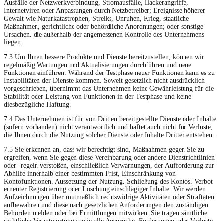
Ausfälle der Netzwerkverbindung, Stromausfälle, Hackerangriffe,
Internetviren oder Anpassungen durch Netzbetreiber; Ereignisse höherer
Gewalt wie Naturkatastrophen, Streiks, Unruhen, Krieg, staatliche
Maßnahmen, gerichtliche oder behördliche Anordnungen; oder sonstige
Ursachen, die außerhalb der angemessenen Kontrolle des Unternehmens
liegen.
7.3 Um Ihnen bessere Produkte und Dienste bereitzustellen, können wir
regelmäßig Wartungen und Aktualisierungen durchführen und neue
Funktionen einführen. Während der Testphase neuer Funktionen kann es zu
Instabilitäten der Dienste kommen. Soweit gesetzlich nicht ausdrücklich
vorgeschrieben, übernimmt das Unternehmen keine Gewährleistung für die
Stabilität oder Leistung von Funktionen in der Testphase und keine
diesbezügliche Haftung.
7.4 Das Unternehmen ist für von Dritten bereitgestellte Dienste oder Inhalte
(sofern vorhanden) nicht verantwortlich und haftet auch nicht für Verluste,
die Ihnen durch die Nutzung solcher Dienste oder Inhalte Dritter entstehen.
7.5 Sie erkennen an, dass wir berechtigt sind, Maßnahmen gegen Sie zu
ergreifen, wenn Sie gegen diese Vereinbarung oder andere Dienstrichtlinien
oder -regeln verstoßen, einschließlich Verwarnungen, der Aufforderung zur
Abhilfe innerhalb einer bestimmten Frist, Einschränkung von
Kontofunktionen, Aussetzung der Nutzung, Schließung des Kontos, Verbot
erneuter Registrierung oder Löschung einschlägiger Inhalte. Wir werden
Aufzeichnungen über mutmaßlich rechtswidrige Aktivitäten oder Straftaten
aufbewahren und diese nach gesetzlichen Anforderungen den zuständigen
Behörden melden oder bei Ermittlungen mitwirken. Sie tragen sämtliche
rechtliche Verantwortung sowie alle Ansprüche, Forderungen oder Verluste