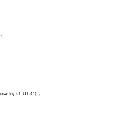
→
meaning of life?"}],
