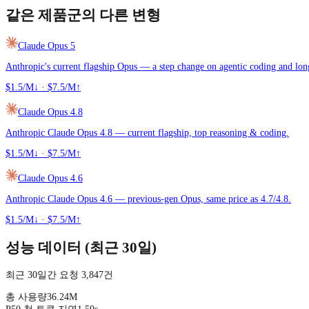
같은 제품군의 다른 변형
Claude Opus 5
Anthropic's current flagship Opus — a step change on agentic coding and lo
$1.5/M↓
·
$7.5/M↑
Claude Opus 4.8
Anthropic Claude Opus 4.8 — current flagship, top reasoning & coding.
$1.5/M↓
·
$7.5/M↑
Claude Opus 4.6
Anthropic Claude Opus 4.6 — previous-gen Opus, same price as 4.7/4.8.
$1.5/M↓
·
$7.5/M↑
성능 데이터 (최근 30일)
최근 30일간 요청 3,847건
총 사용량
36.24M