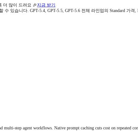
록 더 많이 드려요 🎉
지금 받기
니다. GPT-5.4, GPT-5.5, GPT-5.6 전체 라인업의 Standard 가
 multi-step agent workflows. Native prompt caching cuts cost on repeated contex