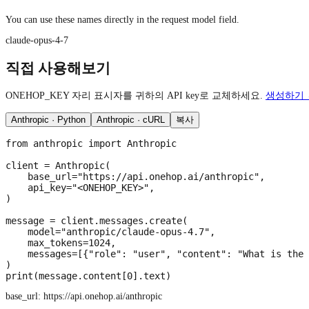
You can use these names directly in the request model field.
claude-opus-4-7
직접 사용해보기
ONEHOP_KEY 자리 표시자를 귀하의 API key로 교체하세요.
생성하기 
Anthropic · Python
Anthropic · cURL
복사
from anthropic import Anthropic

client = Anthropic(

    base_url="https://api.onehop.ai/anthropic",

    api_key="<ONEHOP_KEY>",

)

message = client.messages.create(

    model="anthropic/claude-opus-4.7",

    max_tokens=1024,

    messages=[{"role": "user", "content": "What is the 
)

print(message.content[0].text)
base_url:
https://api.onehop.ai/anthropic