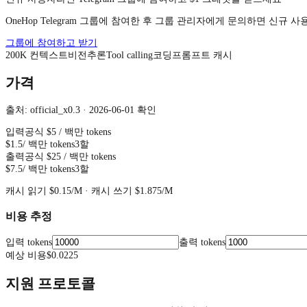
OneHop Telegram 그룹에 참여한 후 그룹 관리자에게 문의하면 신규 
그룹에 참여하고 받기
200
K
컨텍스트
비전
추론
Tool calling
코딩
프롬프트 캐시
가격
출처: official_x0.3 · 2026-06-01 확인
입력
공식
$5
/ 백만 tokens
$1.5
/ 백만 tokens
3할
출력
공식
$25
/ 백만 tokens
$7.5
/ 백만 tokens
3할
캐시 읽기
$0.15
/M ·
캐시 쓰기
$1.875
/M
비용 추정
입력 tokens
출력 tokens
예상 비용
$0.0225
지원 프로토콜