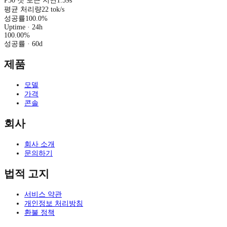
P50 첫 토큰 지연
1.59s
평균 처리량
22 tok/s
성공률
100.0%
Uptime · 24h
100.00
%
성공률
· 60d
제품
모델
가격
콘솔
회사
회사 소개
문의하기
법적 고지
서비스 약관
개인정보 처리방침
환불 정책