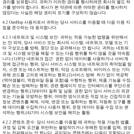
권리를 보유합니다. 귀하가 이러한 권리를 행사하려면 회사의 별도 허
가를 받아야 합니다. 회사가 본 약관에 따른 어떠한 권리를 행사하지
않았다는 사실은 해당 권리의 포기를 구성하지 않습니다.
4.2 OneHop 사용자로서 귀하는 당사 서비스를 이용할 때 다음 이용 지
침을 준수하는 데 동의합니다.
4.2.1 네트워크 및 시스템 보안: 귀하는 적용 가능한 법령을 위반해서
는 안 되며, 당사 서비스 또는 회사의 시스템, 네트워크, 모델 또는 기
타 구성요소를 방해, 중단 또는 공격해서는 안 됩니다. 귀하는 네트워
크 및 시스템 보안을 해칠 수 있는 다음 행위를 하지 않을 것을 약속합
니다:(1)무단 네트워크 접근: 권한 없이 데이터를 사용하거나 서버/계
정에 접근하는 행위; 당사 서비스 시스템 또는 네트워크의 취약점을 탐
지, 스캔 또는 테스트하는 행위; 악성 소프트웨어, 바이러스 또는 기타
유해 코드를 고의로 배포하는 행위;(2)서비스 방해: 허가 없이 역공학
(역어셈블리, 역컴파일 등을 포함)을 수행하는 행위; 제품 기능을 수정,
훼손 또는 방해하는 행위; 관련 웹페이지 또는 인터페이스를 무단으로
변경하는 행위;(3)데이터 절취 및 남용: 권한 없이 당사 서비스의 외관
또는 기능을 모방하는 행위; 어떠한 방식으로든 직접 또는 간접적으로
정보 콘텐츠를 복제, 삭제, 변경 또는 절취하는 행위; 자동화 도구를 통
해 데이터를 수집하거나 사용자 행위, 운영 데이터 등을 수집 또는 분
석하는 행위;(4)기타 시스템 보안을 해치는 활동.
4.2.2 콘텐츠 준수: 당사 서비스를 이용할 때 귀하는 적용 가능한 법률,
규정 및 감독 요건을 위반하는 불법적이거나 유해한 정보를 입력, 생성
또는 전파해서는 안 됩니다. 금지되는 콘텐츠에는 다음이 포함되나 이