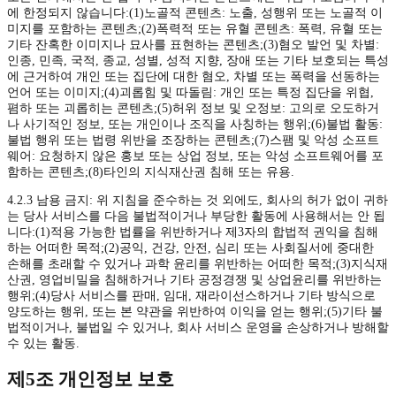
에 한정되지 않습니다:(1)노골적 콘텐츠: 노출, 성행위 또는 노골적 이
미지를 포함하는 콘텐츠;(2)폭력적 또는 유혈 콘텐츠: 폭력, 유혈 또는
기타 잔혹한 이미지나 묘사를 표현하는 콘텐츠;(3)혐오 발언 및 차별:
인종, 민족, 국적, 종교, 성별, 성적 지향, 장애 또는 기타 보호되는 특성
에 근거하여 개인 또는 집단에 대한 혐오, 차별 또는 폭력을 선동하는
언어 또는 이미지;(4)괴롭힘 및 따돌림: 개인 또는 특정 집단을 위협,
폄하 또는 괴롭히는 콘텐츠;(5)허위 정보 및 오정보: 고의로 오도하거
나 사기적인 정보, 또는 개인이나 조직을 사칭하는 행위;(6)불법 활동:
불법 행위 또는 법령 위반을 조장하는 콘텐츠;(7)스팸 및 악성 소프트
웨어: 요청하지 않은 홍보 또는 상업 정보, 또는 악성 소프트웨어를 포
함하는 콘텐츠;(8)타인의 지식재산권 침해 또는 유용.
4.2.3 남용 금지: 위 지침을 준수하는 것 외에도, 회사의 허가 없이 귀하
는 당사 서비스를 다음 불법적이거나 부당한 활동에 사용해서는 안 됩
니다:(1)적용 가능한 법률을 위반하거나 제3자의 합법적 권익을 침해
하는 어떠한 목적;(2)공익, 건강, 안전, 심리 또는 사회질서에 중대한
손해를 초래할 수 있거나 과학 윤리를 위반하는 어떠한 목적;(3)지식재
산권, 영업비밀을 침해하거나 기타 공정경쟁 및 상업윤리를 위반하는
행위;(4)당사 서비스를 판매, 임대, 재라이선스하거나 기타 방식으로
양도하는 행위, 또는 본 약관을 위반하여 이익을 얻는 행위;(5)기타 불
법적이거나, 불법일 수 있거나, 회사 서비스 운영을 손상하거나 방해할
수 있는 활동.
제5조 개인정보 보호