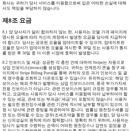
회사는 귀하가 당사 서비스를 이용함으로써 입은 어떠한 손실에 대해
서도 책임을 부담하지 않습니다.
제8조 요금
8.1 양 당사자가 달리 합의하지 않는 한, 사용자는 모델 가격 페이지에
명시된 요율에 따라 자신의 계정에서 발생한 요금을 당사에 지급하여
야 합니다. 당사는 공표된 요율을 업데이트할 수 있으며, 업데이트된
요율은 당사가 업데이트된 요율을 게시한 후 30일 또는 사용자가 통지
를 받은 후 30일 중 더 이른 시점에 효력이 발생합니다.
8.2 인보이스 및 세금. 성공한 각 충전 건에 대하여 Stripe는 자동으로
상업 인보이스(invoice)를 생성합니다. 귀하는 언제든지 콘솔 청구 페
이지에서 Stripe Billing Portal을 통해 귀하의 모든 과거 인보이스 및 결
제 영수증을 조회하고 다운로드할 수 있습니다. 유의하십시오: 해당 인
보이스는 해외 주체가 발행하는 상업 인보이스이며, 중국 부가가치세
전용 인보이스가 아닙니다. 관련 인보이스에 달리 규정된 경우를 제외
하고, 요금에는 사용자가 당사 서비스를 이용함에 따라 납부하여야 할
수 있는 세금, 관세 또는 부과금("세금")이 포함되지 않습니다. 사용자
는 필요한 원천징수세를 관련 기관에 적시에 납부할 책임이 있으며, 요
청 시 당사에 관련 증빙을 제공하여야 합니다. 법률상 원천징수세를 감
면 또는 면제할 수 있는 경우(조세조약을 통한 경우를 포함), 양 당사자
는 신의성실의 원칙에 따라 협력합니다. 명확히 하기 위하여, 사용자는
당사가 실제로 수령하는 순액이 어떠한 원천징수나 감면도 없었을 경
우 당사가 수령하였을 순액과 동일하도록 추가 금액("총액 보전 지급")