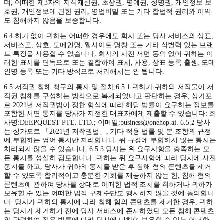
며, 어떠한 제3자의 지식재산권, 초상권, 명예권, 성명권, 개인정보 보
호권, 개인정보에 관한 권리, 영업비밀 또는 기타 합법적 권리와 이익
도 침해하지 않음을 보증합니다.
6.4 허가 없이 귀하는 어떠한 경우에도 회사 또는 당사 서비스의 상표,
서비스표, 상호, 도메인명, 웹사이트 명칭 또는 기타 식별력 있는 브랜
드 특징을 사용할 수 없습니다. 회사의 사전 서면 동의 없이 귀하는 이
러한 표시를 단독으로 또는 결합하여 표시, 사용, 상표 등록 출원, 도메
인명 등록 또는 기타 방식으로 처리해서는 안 됩니다.
6.5 저작권 침해 청구의 통지 및 절차:6.5.1 귀하가 귀하의 저작물이 저
작권 침해를 구성하는 방식으로 복제되었다고 판단하는 경우, 싱가포
르 2021년 저작권법이 정한 형식에 따라 해당 법률이 요구하는 정보를
포함한 서면 통지를 당사가 지정한 대표자에게 제출할 수 있습니다: 회
사명:DEEPQUEST PTE. LTD.; 이메일:
business@onehop.ai
. 6.5.2 당사
는 싱가포르 「2021년 저작권법」, 기타 적용 법률 및 본 조항의 규정
에 부합하는 영어 통지만 처리합니다. 위 규정에 부합하지 않는 통지는
처리되지 않을 수 있습니다. 6.5.3 당사는 위 요구사항을 충족하는 모
든 통지를 성실히 검토합니다. 귀하는 위 요구사항에 따라 당사에 사전
통지를 하고, 당사가 귀하의 통지를 받은 후 침해 혐의 콘텐츠를 제거
할 수 있도록 합리적이고 충분한 기회를 제공하지 않는 한, 침해 혐의
콘텐츠에 관하여 당사를 상대로 어떠한 법적 조치를 취하거나 귀하가
보유할 수 있는 어떠한 법적 구제수단도 행사하지 않을 것에 동의합니
다. 당사가 귀하의 통지에 따라 침해 혐의 콘텐츠를 제거한 경우, 귀하
는 당사가 제거하기 전에 당사 서비스에 존재하였던 모든 침해 콘텐츠
와 관련하여 적용 법률에 따라 당사에 대하여 보유할 수 있는 어떠한