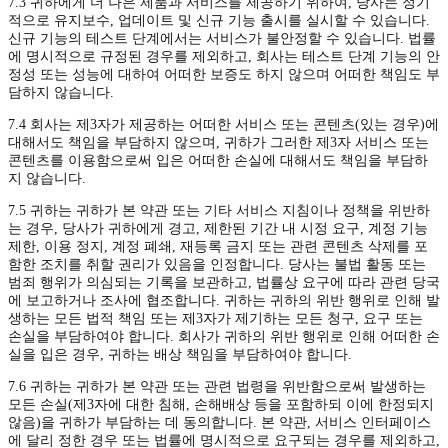
7.3 귀하에게 더 나은 제품과 서비스를 제공하기 위하여, 당사는 정기
적으로 유지보수, 업데이트 및 신규 기능 출시를 실시할 수 있습니다.
신규 기능의 테스트 단계에서는 서비스가 불안정할 수 있습니다. 법률
에 명시적으로 규정된 경우를 제외하고, 회사는 테스트 단계 기능의 안
정성 또는 성능에 대하여 어떠한 보증도 하지 않으며 어떠한 책임도 부
담하지 않습니다.
7.4 회사는 제3자가 제공하는 어떠한 서비스 또는 콘텐츠(있는 경우)에
대해서도 책임을 부담하지 않으며, 귀하가 그러한 제3자 서비스 또는
콘텐츠를 이용함으로써 입은 어떠한 손실에 대해서도 책임을 부담하
지 않습니다.
7.5 귀하는 귀하가 본 약관 또는 기타 서비스 지침이나 정책을 위반하
는 경우, 당사가 귀하에게 경고, 제한된 기간 내 시정 요구, 계정 기능
제한, 이용 정지, 계정 폐쇄, 재등록 금지 또는 관련 콘텐츠 삭제를 포
함한 조치를 취할 권리가 있음을 인정합니다. 당사는 불법 활동 또는
범죄 행위가 의심되는 기록을 보관하고, 법률상 요구에 따라 관련 당국
에 보고하거나 조사에 협조합니다. 귀하는 귀하의 위반 행위로 인해 발
생하는 모든 법적 책임 또는 제3자가 제기하는 모든 청구, 요구 또는
손실을 부담하여야 합니다. 회사가 귀하의 위반 행위로 인해 어떠한 손
실을 입은 경우, 귀하는 배상 책임을 부담하여야 합니다.
7.6 귀하는 귀하가 본 약관 또는 관련 법령을 위반함으로써 발생하는
모든 손실(제3자에 대한 침해, 손해배상 등을 포함하되 이에 한정되지
않음)을 귀하가 부담하는 데 동의합니다. 본 약관, 서비스 인터페이스
에 달리 정한 경우 또는 법률에 명시적으로 요구되는 경우를 제외하고,