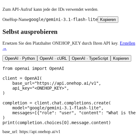
Zum API-Aufruf kann jede der IDs verwendet werden.
google/gemini-3.1-flash-lite
OneHop-Name
Kopieren
Selbst ausprobieren
Ersetzen Sie den Platzhalter ONEHOP_KEY durch Ihren API key.
Erstellen
→
OpenAI · Python
OpenAI · cURL
OpenAI · TypeScript
Kopieren
from openai import OpenAI

client = OpenAI(

    base_url="https://api.onehop.ai/v1",

    api_key="<ONEHOP_KEY>",

)

completion = client.chat.completions.create(

    model="google/gemini-3.1-flash-lite",

    messages=[{"role": "user", "content": "What is the 
)

print(completion.choices[0].message.content)
base_url:
https://api.onehop.ai/v1