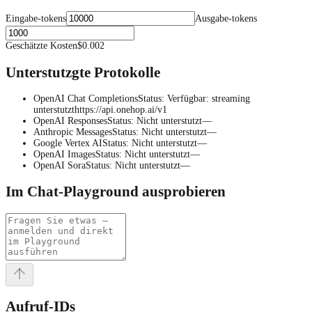
Eingabe-tokens
Ausgabe-tokens
Geschätzte Kosten
$0.002
Unterstutzgte Protokolle
OpenAI Chat Completions
Status
:
Verfügbar
:
streaming
unterstutzt
https://api.onehop.ai/v1
OpenAI Responses
Status
:
Nicht unterstutzt
—
Anthropic Messages
Status
:
Nicht unterstutzt
—
Google Vertex AI
Status
:
Nicht unterstutzt
—
OpenAI Images
Status
:
Nicht unterstutzt
—
OpenAI Sora
Status
:
Nicht unterstutzt
—
Im Chat-Playground ausprobieren
Aufruf-IDs