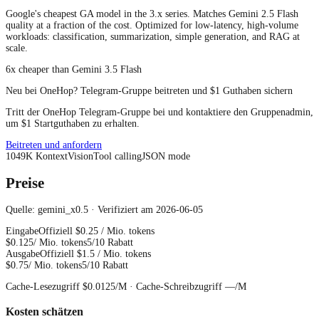
Google's cheapest GA model in the 3.x series. Matches Gemini 2.5 Flash
quality at a fraction of the cost. Optimized for low-latency, high-volume
workloads: classification, summarization, simple generation, and RAG at
scale.
6x cheaper than Gemini 3.5 Flash
Neu bei OneHop? Telegram-Gruppe beitreten und $1 Guthaben sichern
Tritt der OneHop Telegram-Gruppe bei und kontaktiere den Gruppenadmin,
um $1 Startguthaben zu erhalten.
Beitreten und anfordern
1049
K
Kontext
Vision
Tool calling
JSON mode
Preise
Quelle: gemini_x0.5 · Verifiziert am 2026-06-05
Eingabe
Offiziell
$0.25
/ Mio. tokens
$0.125
/ Mio. tokens
5/10 Rabatt
Ausgabe
Offiziell
$1.5
/ Mio. tokens
$0.75
/ Mio. tokens
5/10 Rabatt
Cache-Lesezugriff
$0.0125
/M ·
Cache-Schreibzugriff
—
/M
Kosten schätzen