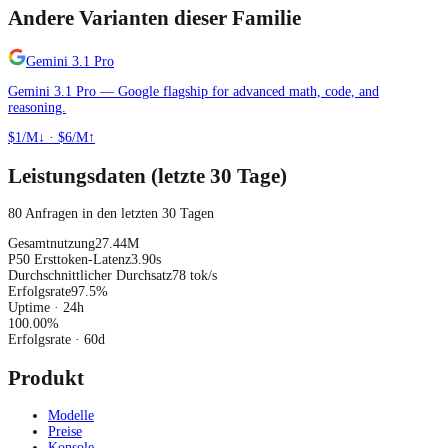
Andere Varianten dieser Familie
Gemini 3.1 Pro
Gemini 3.1 Pro — Google flagship for advanced math, code, and
reasoning.
$1/M↓
·
$6/M↑
Leistungsdaten (letzte 30 Tage)
80 Anfragen in den letzten 30 Tagen
Gesamtnutzung
27.44M
P50 Ersttoken-Latenz
3.90s
Durchschnittlicher Durchsatz
78 tok/s
Erfolgsrate
97.5%
Uptime · 24h
100.00
%
Erfolgsrate
· 60d
Produkt
Modelle
Preise
Konsole