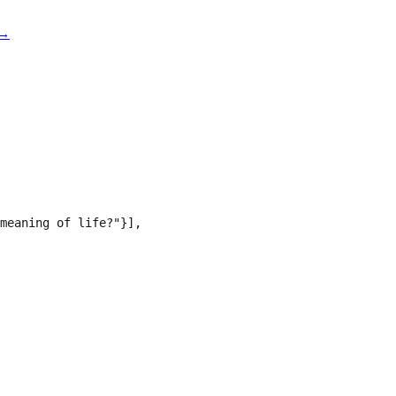
→
meaning of life?"}],
