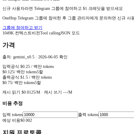
신규 사용자라면 Telegram 그룹에 참여하고 $1 크레딧을 받으세요
OneHop Telegram 그룹에 참여한 후 그룹 관리자에게 문의하면 신규 
그룹에 참여하고 받기
1049
K
컨텍스트
비전
Tool calling
JSON 모드
가격
출처: gemini_x0.5 · 2026-06-05 확인
입력
공식
$0.25
/ 백만 tokens
$0.125
/ 백만 tokens
5할
출력
공식
$1.5
/ 백만 tokens
$0.75
/ 백만 tokens
5할
캐시 읽기
$0.0125
/M ·
캐시 쓰기
—
/M
비용 추정
입력 tokens
출력 tokens
예상 비용
$0.002
지원 프로토콜