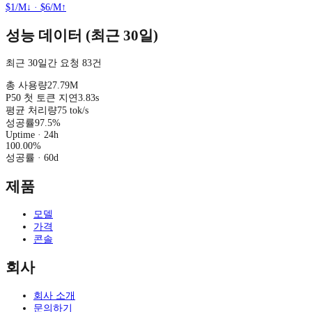
$1/M↓
·
$6/M↑
성능 데이터 (최근 30일)
최근 30일간 요청 83건
총 사용량
27.79M
P50 첫 토큰 지연
3.83s
평균 처리량
75 tok/s
성공률
97.5%
Uptime · 24h
100.00
%
성공률
· 60d
제품
모델
가격
콘솔
회사
회사 소개
문의하기