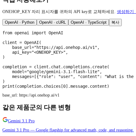
ONEHOP_KEY 자리 표시자를 귀하의 API key로 교체하세요.
생성하기 
OpenAI · Python
OpenAI · cURL
OpenAI · TypeScript
복사
from openai import OpenAI

client = OpenAI(

    base_url="https://api.onehop.ai/v1",

    api_key="<ONEHOP_KEY>",

)

completion = client.chat.completions.create(

    model="google/gemini-3.1-flash-lite",

    messages=[{"role": "user", "content": "What is the 
)

print(completion.choices[0].message.content)
base_url:
https://api.onehop.ai/v1
같은 제품군의 다른 변형
Gemini 3.1 Pro
Gemini 3.1 Pro — Google flagship for advanced math, code, and reasoning.