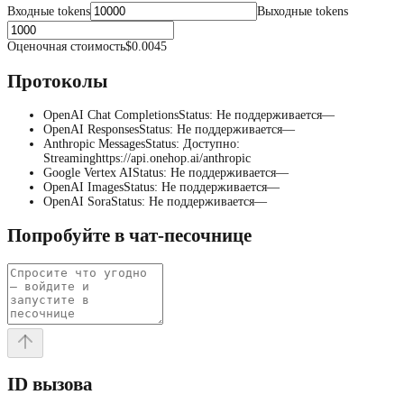
Входные tokens
Выходные tokens
Оценочная стоимость
$0.0045
Протоколы
OpenAI Chat Completions
Status
:
Не поддерживается
—
OpenAI Responses
Status
:
Не поддерживается
—
Anthropic Messages
Status
:
Доступно
:
Streaming
https://api.onehop.ai/anthropic
Google Vertex AI
Status
:
Не поддерживается
—
OpenAI Images
Status
:
Не поддерживается
—
OpenAI Sora
Status
:
Не поддерживается
—
Попробуйте в чат-песочнице
ID вызова