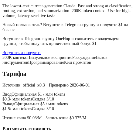
The lowest-cost current-generation Claude. Fast and strong at classification,
routing, extraction, and summarization. 200K-token context. Use for high-
volume, latency-sensitive tasks.
Новый пользователь? Вступите в Telegram-группу и получите $1 на
баланс
Вступите в Telegram-группу OneHop и свяжитесь с владельцем
группы, чтобы получить приветственный бонус $1.
Вступить и получить
200
K
контекст
Визуальное восприятие
Рассуждение
Вызов
инструментов
Программирование
Кэш промптов
Тарифы
Источник: official_x0.3 · Проверено 2026-06-01
Ввод
Официальная
$1
/ млн tokens
$0.3
/ млн tokens
Скидка 3/10
Вывод
Официальная
$5
/ млн tokens
$1.5
/ млн tokens
Скидка 3/10
Чтение кэша
$0.03
/M ·
Запись кэша
$0.375
/M
Рассчитать стоимость