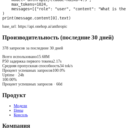
    max_tokens=1024,

    messages=[{"role": "user", "content": "What is the 
)

print(message.content[0].text)
base_url:
https://api.onehop.ai/anthropic
Производительность (последние 30 дней)
378 запросов за последние 30 дней
Всего использовано
15.68M
P50 задержка первого токена
2.17s
Средняя пропускная способность
34 tok/s
Процент успешных запросов
100.0%
Uptime · 24h
100.00
%
Процент успешных запросов
· 60d
Продукт
Модели
Цены
Консоль
Компания