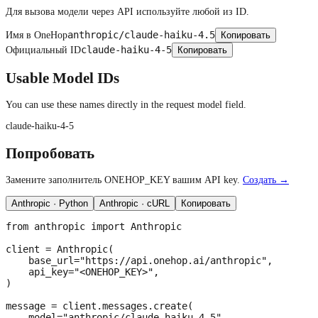
Для вызова модели через API используйте любой из ID.
anthropic/claude-haiku-4.5
Имя в OneHop
Копировать
claude-haiku-4-5
Официальный ID
Копировать
Usable Model IDs
You can use these names directly in the request model field.
claude-haiku-4-5
Попробовать
Замените заполнитель ONEHOP_KEY вашим API key.
Создать →
Anthropic · Python
Anthropic · cURL
Копировать
from anthropic import Anthropic

client = Anthropic(

    base_url="https://api.onehop.ai/anthropic",

    api_key="<ONEHOP_KEY>",

)

message = client.messages.create(

    model="anthropic/claude-haiku-4.5",
