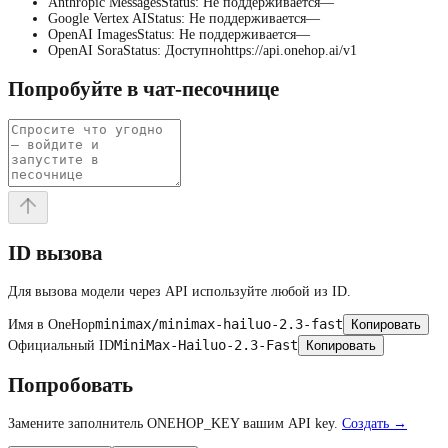
Anthropic Messages
Status
:
Не поддерживается
—
Google Vertex AI
Status
:
Не поддерживается
—
OpenAI Images
Status
:
Не поддерживается
—
OpenAI Sora
Status
:
Доступно
https://api.onehop.ai/v1
Попробуйте в чат-песочнице
ID вызова
Для вызова модели через API используйте любой из ID.
minimax/minimax-hailuo-2.3-fast
Имя в OneHop
Копировать
MiniMax-Hailuo-2.3-Fast
Официальный ID
Копировать
Попробовать
Замените заполнитель ONEHOP_KEY вашим API key.
Создать →