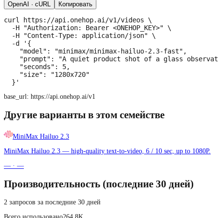
OpenAI · cURL
Копировать
curl https://api.onehop.ai/v1/videos \

  -H "Authorization: Bearer <ONEHOP_KEY>" \

  -H "Content-Type: application/json" \

  -d '{

    "model": "minimax/minimax-hailuo-2.3-fast",

    "prompt": "A quiet product shot of a glass observat
    "seconds": 5,

    "size": "1280x720"

  }'
base_url:
https://api.onehop.ai/v1
Другие варианты в этом семействе
MiniMax Hailuo 2.3
MiniMax Hailuo 2.3 — high-quality text-to-video, 6 / 10 sec, up to 1080P.
—
·
—
Производительность (последние 30 дней)
2 запросов за последние 30 дней
Всего использовано
264.8K