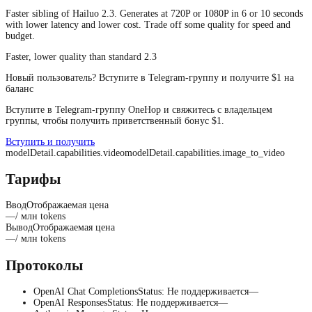
Faster sibling of Hailuo 2.3. Generates at 720P or 1080P in 6 or 10 seconds
with lower latency and lower cost. Trade off some quality for speed and
budget.
Faster, lower quality than standard 2.3
Новый пользователь? Вступите в Telegram-группу и получите $1 на
баланс
Вступите в Telegram-группу OneHop и свяжитесь с владельцем
группы, чтобы получить приветственный бонус $1.
Вступить и получить
modelDetail.capabilities.video
modelDetail.capabilities.image_to_video
Тарифы
Ввод
Отображаемая цена
—
/ млн tokens
Вывод
Отображаемая цена
—
/ млн tokens
Протоколы
OpenAI Chat Completions
Status
:
Не поддерживается
—
OpenAI Responses
Status
:
Не поддерживается
—