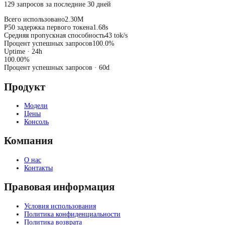
129 запросов за последние 30 дней
Всего использовано
2.30M
P50 задержка первого токена
1.68s
Средняя пропускная способность
43 tok/s
Процент успешных запросов
100.0%
Uptime · 24h
100.00
%
Процент успешных запросов
· 60d
Продукт
Модели
Цены
Консоль
Компания
О нас
Контакты
Правовая информация
Условия использования
Политика конфиденциальности
Политика возврата