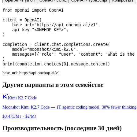
OpenAI · Python
OpenAI · cURL
OpenAI · TypeScript
Копировать
from openai import OpenAI

client = OpenAI(

    base_url="https://api.onehop.ai/v1",

    api_key="<ONEHOP_KEY>",

)

completion = client.chat.completions.create(

    model="moonshot/kimi-k2.6",

    messages=[{"role": "user", "content": "What is the 
)

print(completion.choices[0].message.content)
base_url:
https://api.onehop.ai/v1
Другие варианты в этом семействе
Kimi K2.7 Code
Moonshot Kimi K2.7 Code — 1T agentic coding model, 30% fewer thinking 
$0.475/M↓
·
$2/M↑
Производительность (последние 30 дней)