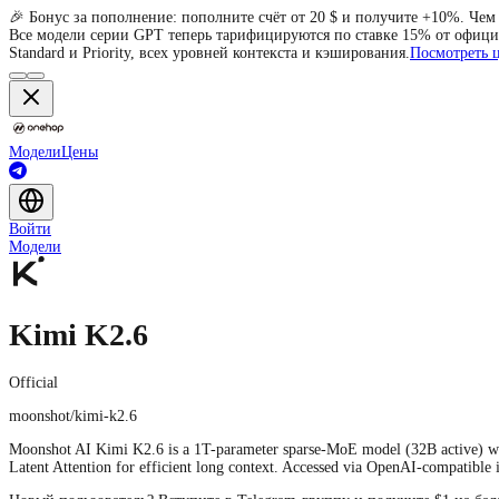
🎉 Бонус за пополнение: пополните счёт от 20 $ и получите +10%. Чем
Все модели серии GPT теперь тарифицируются по ставке 15% от официа
Standard и Priority, всех уровней контекста и кэширования.
Посмотреть 
Модели
Цены
Войти
Модели
Kimi K2.6
Official
moonshot/kimi-k2.6
Moonshot AI Kimi K2.6 is a 1T-parameter sparse-MoE model (32B active) wi
Latent Attention for efficient long context. Accessed via OpenAI-compatible i