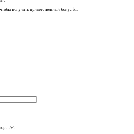
анс
 чтобы получить приветственный бонус $1.
ehop.ai/v1