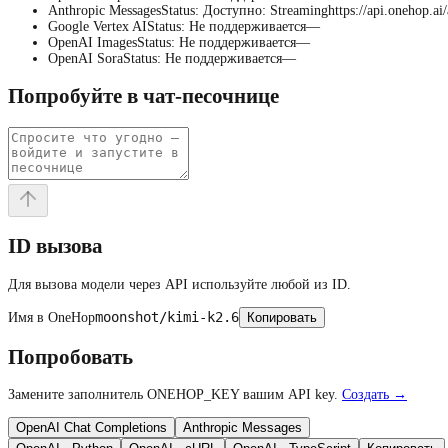
Anthropic Messages
Status
:
Доступно
:
Streaming
https://api.onehop.ai
Google Vertex AI
Status
:
Не поддерживается
—
OpenAI Images
Status
:
Не поддерживается
—
OpenAI Sora
Status
:
Не поддерживается
—
Попробуйте в чат-песочнице
ID вызова
Для вызова модели через API используйте любой из ID.
moonshot/kimi-k2.6
Имя в OneHop
Копировать
Попробовать
Замените заполнитель ONEHOP_KEY вашим API key.
Создать →
OpenAI Chat Completions
Anthropic Messages