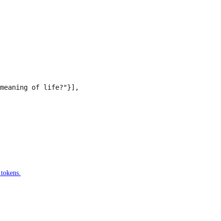
meaning of life?"}],

tokens.