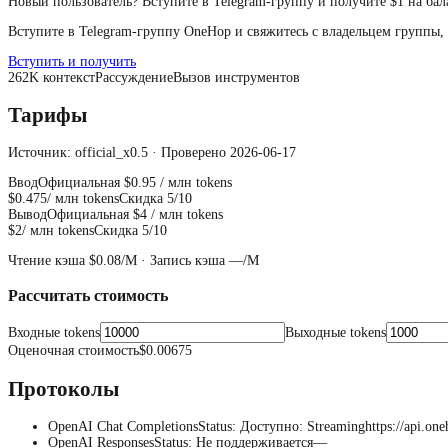
Новый пользователь? Вступите в Telegram-группу и получите $1 на бал
Вступите в Telegram-группу OneHop и свяжитесь с владельцем группы,
Вступить и получить
262
K
контекст
Рассуждение
Вызов инструментов
Тарифы
Источник: official_x0.5 · Проверено 2026-06-17
Ввод
Официальная
$0.95
/ млн tokens
$0.475
/ млн tokens
Скидка 5/10
Вывод
Официальная
$4
/ млн tokens
$2
/ млн tokens
Скидка 5/10
Чтение кэша
$0.08
/M ·
Запись кэша
—
/M
Рассчитать стоимость
Входные tokens
Выходные tokens
Оценочная стоимость
$0.00675
Протоколы
OpenAI Chat Completions
Status
:
Доступно
:
Streaming
https://api.on
OpenAI Responses
Status
:
Не поддерживается
—