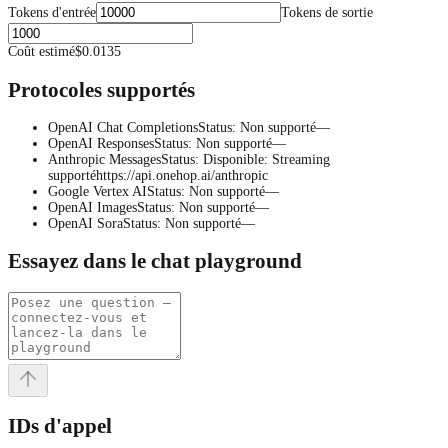
Tokens d'entrée
Tokens de sortie
Coût estimé
$0.0135
Protocoles supportés
OpenAI Chat Completions
Status
:
Non supporté
—
OpenAI Responses
Status
:
Non supporté
—
Anthropic Messages
Status
:
Disponible
:
Streaming
supporté
https://api.onehop.ai/anthropic
Google Vertex AI
Status
:
Non supporté
—
OpenAI Images
Status
:
Non supporté
—
OpenAI Sora
Status
:
Non supporté
—
Essayez dans le chat playground
IDs d'appel