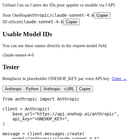
Utilisez l'un ou l'autre des IDs pour appeler ce modèle via l'API.
anthropic/claude-sonnet-4.6
Nom OneHop
Copier
claude-sonnet-4-6
ID officiel
Copier
Usable Model IDs
You can use these names directly in the request model field.
claude-sonnet-4-6
Tester
Remplacez le placeholder ONEHOP_KEY par votre API key.
Créer →
Anthropic · Python
Anthropic · cURL
Copier
from anthropic import Anthropic

client = Anthropic(

    base_url="https://api.onehop.ai/anthropic",

    api_key="<ONEHOP_KEY>",

)

message = client.messages.create(

    model="anthropic/claude-sonnet-4.6",
