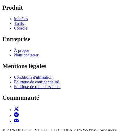
Produit
Modèles
Tarifs
Console
Entreprise
À propos
Nous contacter
Mentions légales
Conditions d'utilisation
Politique de confidentialité
Politique de remboursement
Communauté
©
2026
DEEPQUEST PTE. LTD.
· UEN
202625539W
·
Singapore