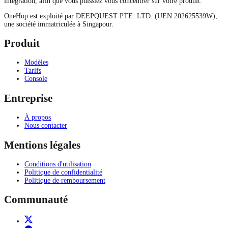
intégration, afin que vous puissiez vous concentrer sur votre produit.
OneHop est exploité par DEEPQUEST PTE. LTD. (UEN 202625539W),
une société immatriculée à Singapour.
Produit
Modèles
Tarifs
Console
Entreprise
À propos
Nous contacter
Mentions légales
Conditions d'utilisation
Politique de confidentialité
Politique de remboursement
Communauté