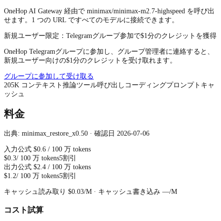
OneHop AI Gateway 経由で minimax/minimax-m2.7-highspeed を呼び出
せます。1 つの URL ですべてのモデルに接続できます。
新規ユーザー限定：Telegramグループ参加で$1分のクレジットを獲得
OneHop Telegramグループに参加し、グループ管理者に連絡すると、
新規ユーザー向けの$1分のクレジットを受け取れます。
グループに参加して受け取る
205
K
コンテキスト
推論
ツール呼び出し
コーディング
プロンプトキャ
ッシュ
料金
出典: minimax_restore_x0.50 · 確認日 2026-07-06
入力
公式
$0.6
/ 100 万 tokens
$0.3
/ 100 万 tokens
5割引
出力
公式
$2.4
/ 100 万 tokens
$1.2
/ 100 万 tokens
5割引
キャッシュ読み取り
$0.03
/M ·
キャッシュ書き込み
—
/M
コスト試算