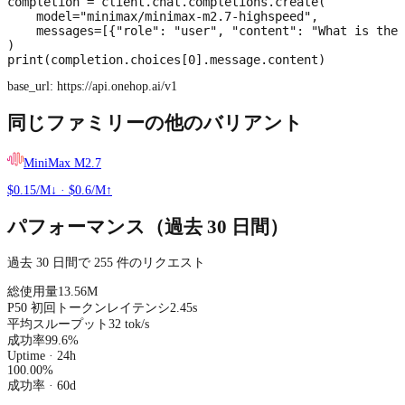
completion = client.chat.completions.create(

    model="minimax/minimax-m2.7-highspeed",

    messages=[{"role": "user", "content": "What is the 
)

print(completion.choices[0].message.content)
base_url:
https://api.onehop.ai/v1
同じファミリーの他のバリアント
MiniMax M2.7
$0.15/M↓
·
$0.6/M↑
パフォーマンス（過去 30 日間）
過去 30 日間で 255 件のリクエスト
総使用量
13.56M
P50 初回トークンレイテンシ
2.45s
平均スループット
32 tok/s
成功率
99.6%
Uptime · 24h
100.00
%
成功率
· 60d