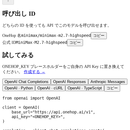
呼び出し ID
どちらの ID を使っても API でこのモデルを呼び出せます。
minimax/minimax-m2.7-highspeed
OneHop 名
コピー
MiniMax-M2.7-highspeed
公式 ID
コピー
試してみる
ONEHOP_KEY プレースホルダーをご自身の API Key に置き換えて
ください。
作成する →
OpenAI Chat Completions
OpenAI Responses
Anthropic Messages
OpenAI · Python
OpenAI · cURL
OpenAI · TypeScript
コピー
from openai import OpenAI

client = OpenAI(

    base_url="https://api.onehop.ai/v1",

    api_key="<ONEHOP_KEY>",

)
