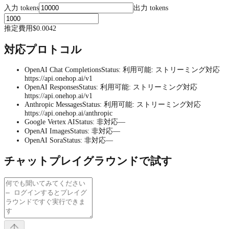
入力 tokens
出力 tokens
推定費用
$0.0042
対応プロトコル
OpenAI Chat Completions
Status
:
利用可能
:
ストリーミング対応
https://api.onehop.ai/v1
OpenAI Responses
Status
:
利用可能
:
ストリーミング対応
https://api.onehop.ai/v1
Anthropic Messages
Status
:
利用可能
:
ストリーミング対応
https://api.onehop.ai/anthropic
Google Vertex AI
Status
:
非対応
—
OpenAI Images
Status
:
非対応
—
OpenAI Sora
Status
:
非対応
—
チャットプレイグラウンドで試す