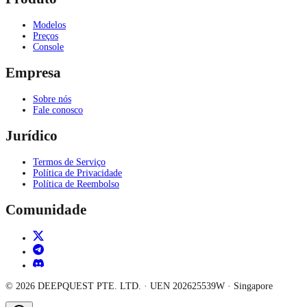
Modelos
Preços
Console
Empresa
Sobre nós
Fale conosco
Jurídico
Termos de Serviço
Política de Privacidade
Política de Reembolso
Comunidade
©
2026
DEEPQUEST PTE. LTD.
· UEN
202625539W
·
Singapore