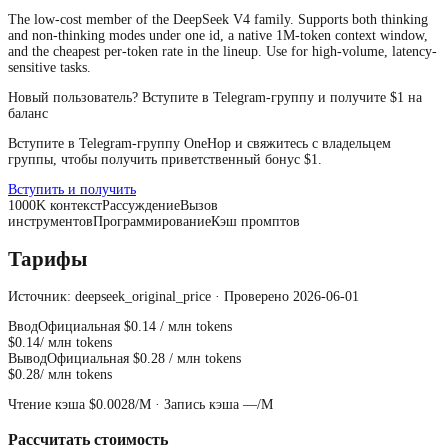
The low-cost member of the DeepSeek V4 family. Supports both thinking
and non-thinking modes under one id, a native 1M-token context window,
and the cheapest per-token rate in the lineup. Use for high-volume, latency-
sensitive tasks.
Новый пользователь? Вступите в Telegram-группу и получите $1 на
баланс
Вступите в Telegram-группу OneHop и свяжитесь с владельцем
группы, чтобы получить приветственный бонус $1.
Вступить и получить
1000
K
контекст
Рассуждение
Вызов
инструментов
Программирование
Кэш промптов
Тарифы
Источник: deepseek_original_price · Проверено 2026-06-01
Ввод
Официальная
$0.14
/ млн tokens
$0.14
/ млн tokens
Вывод
Официальная
$0.28
/ млн tokens
$0.28
/ млн tokens
Чтение кэша
$0.0028
/M ·
Запись кэша
—
/M
Рассчитать стоимость