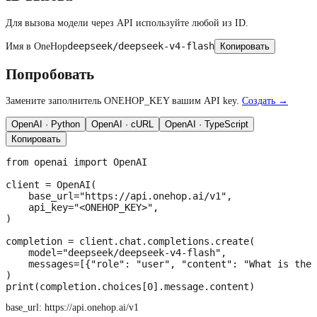
Для вызова модели через API используйте любой из ID.
deepseek/deepseek-v4-flash
Имя в OneHop
Копировать
Попробовать
Замените заполнитель ONEHOP_KEY вашим API key.
Создать →
OpenAI · Python
OpenAI · cURL
OpenAI · TypeScript
Копировать
from openai import OpenAI

client = OpenAI(

    base_url="https://api.onehop.ai/v1",

    api_key="<ONEHOP_KEY>",

)

completion = client.chat.completions.create(

    model="deepseek/deepseek-v4-flash",

    messages=[{"role": "user", "content": "What is the 
)

print(completion.choices[0].message.content)
base_url:
https://api.onehop.ai/v1