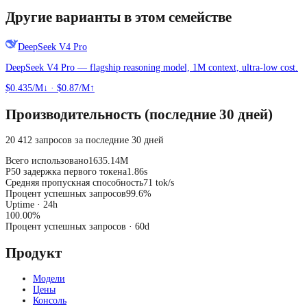
Другие варианты в этом семействе
DeepSeek V4 Pro
DeepSeek V4 Pro — flagship reasoning model, 1M context, ultra-low cost.
$0.435/M↓
·
$0.87/M↑
Производительность (последние 30 дней)
20 412 запросов за последние 30 дней
Всего использовано
1635.14M
P50 задержка первого токена
1.86s
Средняя пропускная способность
71 tok/s
Процент успешных запросов
99.6%
Uptime · 24h
100.00
%
Процент успешных запросов
· 60d
Продукт
Модели
Цены
Консоль