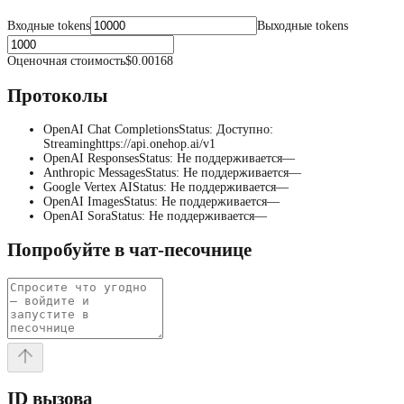
Входные tokens
Выходные tokens
Оценочная стоимость
$0.00168
Протоколы
OpenAI Chat Completions
Status
:
Доступно
:
Streaming
https://api.onehop.ai/v1
OpenAI Responses
Status
:
Не поддерживается
—
Anthropic Messages
Status
:
Не поддерживается
—
Google Vertex AI
Status
:
Не поддерживается
—
OpenAI Images
Status
:
Не поддерживается
—
OpenAI Sora
Status
:
Не поддерживается
—
Попробуйте в чат-песочнице
ID вызова