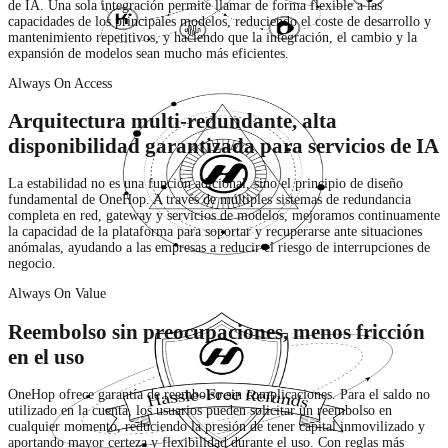
de IA. Una sola integración permite llamar de forma flexible a las
capacidades de los principales modelos, reduciendo el coste de desarrollo y
mantenimiento repetitivos, y haciendo que la integración, el cambio y la
expansión de modelos sean mucho más eficientes.
Always On Access
Arquitectura multi-redundante, alta
disponibilidad garantizada para servicios de IA
La estabilidad no es una función adicional, sino el principio de diseño
fundamental de OneHop. A través de múltiples sistemas de redundancia
completa en red, gateway y servicios de modelos, mejoramos continuamente
la capacidad de la plataforma para soportar y recuperarse ante situaciones
anómalas, ayudando a las empresas a reducir el riesgo de interrupciones de
negocio.
Always On Value
Reembolso sin preocupaciones, menos fricción
en el uso
OneHop ofrece garantía de reembolso sin complicaciones. Para el saldo no
utilizado en la cuenta, los usuarios pueden solicitar un reembolso en
cualquier momento, reduciendo la presión de tener capital inmovilizado y
aportando mayor certeza y flexibilidad durante el uso. Con reglas más