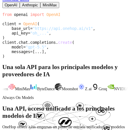
OpenAI
Anthropic
MiniMax
from
openai
import
OpenAI
client
=
OpenAI
(
base_url
=
"https://api.onehop.ai/v1"
,
api_key
=
"oh_..."
,
)
client
.
chat
.
completions
.
create
(
model
=
"gpt-5.5"
,
messages
=
[
.
.
.
]
,
)
Una sola API para los principales modelos y
proveedores de IA
wen
MiniMax
ByteDance
Moonshot
Z.ai
Groq
NVIDIA
Always On Models
Una API, acceso unificado a los principales
modelos de IA
OneHop ofrece a las empresas un punto de entrada unificado para modelos