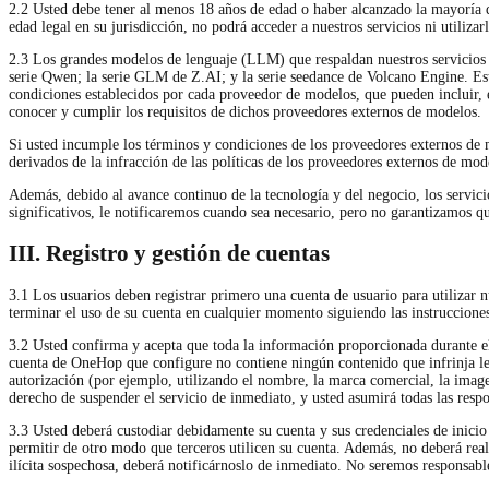
2.2 Usted debe tener al menos 18 años de edad o haber alcanzado la mayoría de
edad legal en su jurisdicción, no podrá acceder a nuestros servicios ni utilizarl
2.3 Los grandes modelos de lenguaje (LLM) que respaldan nuestros servicios i
serie Qwen; la serie GLM de Z.AI; y la serie seedance de Volcano Engine. Es
condiciones establecidos por cada proveedor de modelos, que pueden incluir, ent
conocer y cumplir los requisitos de dichos proveedores externos de modelos.
Si usted incumple los términos y condiciones de los proveedores externos de
derivados de la infracción de las políticas de los proveedores externos de mod
Además, debido al avance continuo de la tecnología y del negocio, los servic
significativos, le notificaremos cuando sea necesario, pero no garantizamos q
III. Registro y gestión de cuentas
3.1 Los usuarios deben registrar primero una cuenta de usuario para utilizar 
terminar el uso de su cuenta en cualquier momento siguiendo las instruccione
3.2 Usted confirma y acepta que toda la información proporcionada durante el p
cuenta de OneHop que configure no contiene ningún contenido que infrinja leyes
autorización (por ejemplo, utilizando el nombre, la marca comercial, la image
derecho de suspender el servicio de inmediato, y usted asumirá todas las respo
3.3 Usted deberá custodiar debidamente su cuenta y sus credenciales de inicio 
permitir de otro modo que terceros utilicen su cuenta. Además, no deberá real
ilícita sospechosa, deberá notificárnoslo de inmediato. No seremos responsabl