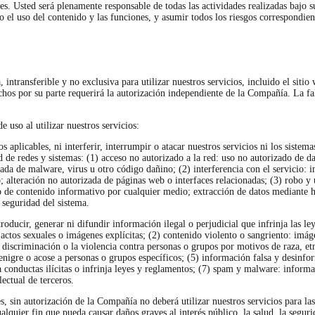
s. Usted será plenamente responsable de todas las actividades realizadas bajo su 
o el uso del contenido y las funciones, y asumir todos los riesgos correspondi
intransferible y no exclusiva para utilizar nuestros servicios, incluido el sit
hos por su parte requerirá la autorización independiente de la Compañía. La fal
 uso al utilizar nuestros servicios:
os aplicables, ni interferir, interrumpir o atacar nuestros servicios ni los si
d de redes y sistemas: (1) acceso no autorizado a la red: uso no autorizado de d
erada de malware, virus u otro código dañino; (2) interferencia con el servicio:
o; alteración no autorizada de páginas web o interfaces relacionadas; (3) robo y
cto de contenido informativo por cualquier medio; extracción de datos mediante 
a seguridad del sistema.
roducir, generar ni difundir información ilegal o perjudicial que infrinja las le
 actos sexuales o imágenes explícitas; (2) contenido violento o sangriento: imág
 discriminación o la violencia contra personas o grupos por motivos de raza, etn
 denigre o acose a personas o grupos específicos; (5) información falsa y desin
a conductas ilícitas o infrinja leyes y reglamentos; (7) spam y malware: infor
ectual de terceros.
, sin autorización de la Compañía no deberá utilizar nuestros servicios para las s
alquier fin que pueda causar daños graves al interés público, la salud, la segurid