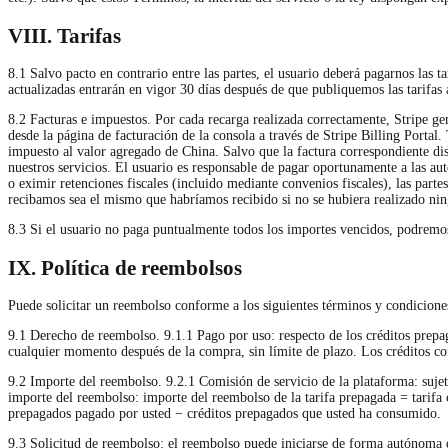
VIII. Tarifas
8.1 Salvo pacto en contrario entre las partes, el usuario deberá pagarnos las t
actualizadas entrarán en vigor 30 días después de que publiquemos las tarifas 
8.2 Facturas e impuestos. Por cada recarga realizada correctamente, Stripe g
desde la página de facturación de la consola a través de Stripe Billing Portal
impuesto al valor agregado de China. Salvo que la factura correspondiente dis
nuestros servicios. El usuario es responsable de pagar oportunamente a las aut
o eximir retenciones fiscales (incluido mediante convenios fiscales), las par
recibamos sea el mismo que habríamos recibido si no se hubiera realizado ning
8.3 Si el usuario no paga puntualmente todos los importes vencidos, podremos 
IX. Política de reembolsos
Puede solicitar un reembolso conforme a los siguientes términos y condicione
9.1 Derecho de reembolso. 9.1.1 Pago por uso: respecto de los créditos pre
cualquier momento después de la compra, sin límite de plazo. Los créditos c
9.2 Importe del reembolso. 9.2.1 Comisión de servicio de la plataforma: suje
importe del reembolso: importe del reembolso de la tarifa prepagada = tarif
prepagados pagado por usted − créditos prepagados que usted ha consumido.
9.3 Solicitud de reembolso: el reembolso puede iniciarse de forma autónoma de