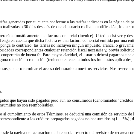
arifas generadas por su cuenta conforme a las tarifas indicadas en la página de pr
actualizadas o 30 días después de que el usuario reciba la notificación, lo que o
enerará automáticamente una factura comercial (invoice). Usted podrá ver y desc
. Tenga en cuenta que dicha factura es una factura comercial emitida por una ent
ponga lo contrario, las tarifas no incluyen ningún impuesto, arancel o gravame
oridades correspondientes cualquier retención fiscal necesaria y, previa solicit
tes cooperarán de buena fe. Para mayor claridad, el usuario deberá pagarnos una 
una retención o reducción (teniendo en cuenta todos los impuestos aplicables, 
suspender o terminar el acceso del usuario a nuestros servicios. Nos reservamos
s.
pagados que hayan sido pagados pero aún no consumidos (denominados "créditos
onsumidos no son reembolsables.
to al cumplimiento de estos Términos, se deducirá una comisión de servicio de 
a correspondiente a los créditos prepagados pagados no consumidos ×(1 − 5%); d
sde la página de facturación de la consola respecto del registro de recarga co