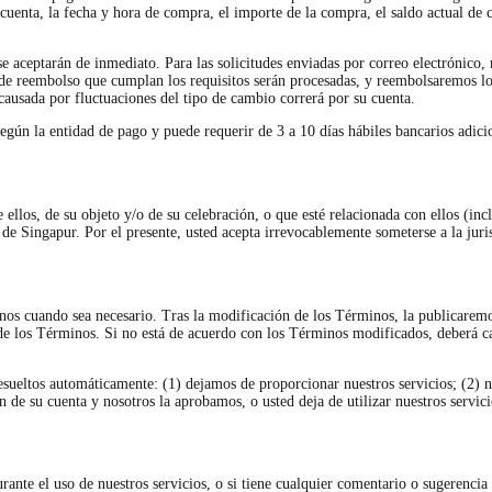
cuenta, la fecha y hora de compra, el importe de la compra, el saldo actual de 
aceptarán de inmediato. Para las solicitudes enviadas por correo electrónico, r
s de reembolso que cumplan los requisitos serán procesadas, y reembolsaremos l
causada por fluctuaciones del tipo de cambio correrá por su cuenta.
egún la entidad de pago y puede requerir de 3 a 10 días hábiles bancarios adici
ellos, de su objeto y/o de su celebración, o que esté relacionada con ellos (inc
 de Singapur. Por el presente, usted acepta irrevocablemente someterse a la juri
nos cuando sea necesario. Tras la modificación de los Términos, la publicaremo
de los Términos. Si no está de acuerdo con los Términos modificados, deberá ca
esueltos automáticamente: (1) dejamos de proporcionar nuestros servicios; (2) 
ón de su cuenta y nosotros la aprobamos, o usted deja de utilizar nuestros servici
rante el uso de nuestros servicios, o si tiene cualquier comentario o sugerencia