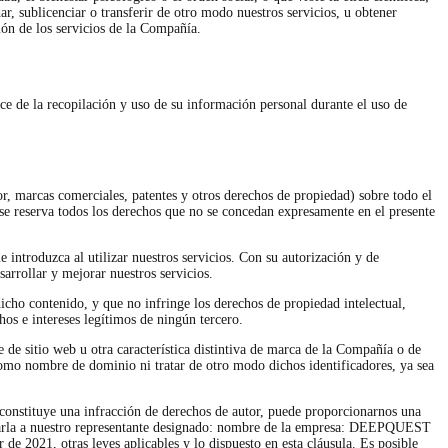
ar, sublicenciar o transferir de otro modo nuestros servicios, u obtener
ión de los servicios de la Compañía.
e de la recopilación y uso de su información personal durante el uso de
or, marcas comerciales, patentes y otros derechos de propiedad) sobre todo el
 se reserva todos los derechos que no se concedan expresamente en el presente
e introduzca al utilizar nuestros servicios. Con su autorización y de
arrollar y mejorar nuestros servicios.
 dicho contenido, y que no infringe los derechos de propiedad intelectual,
os e intereses legítimos de ningún tercero.
de sitio web u otra característica distintiva de marca de la Compañía o de
r como nombre de dominio ni tratar de otro modo dichos identificadores, ya sea
 constituye una infracción de derechos de autor, puede proporcionarnos una
nviarla a nuestro representante designado: nombre de la empresa: DEEPQUEST
e 2021, otras leyes aplicables y lo dispuesto en esta cláusula. Es posible