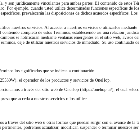
 y son jurídicamente vinculantes para ambas partes. El contenido de estos Térm
uro. Por ejemplo, cuando usted utilice determinadas funciones específicas de lo
 específicos, prevalecerán las disposiciones de dichos acuerdos específicos. Los
ilice nuestros servicios. Al acceder a nuestros servicios o utilizarlos mediant
 contenido completo de estos Términos, estableciendo así una relación jurídic
s cambios se notificarán mediante ventanas emergentes en el sitio web, avisos d
Términos, deje de utilizar nuestros servicios de inmediato. Su uso continuado d
érminos los significados que se indican a continuación:
39W), el operador de los productos y servicios de OneHop.
orcionamos a través del sitio web de OneHop (https://onehop.ai/), el cual selecc
presa que acceda a nuestros servicios o los utilice.
os a través del sitio web u otras formas que puedan surgir con el avance de la 
pertinentes, podremos actualizar, modificar, suspender o terminar nuestros ser