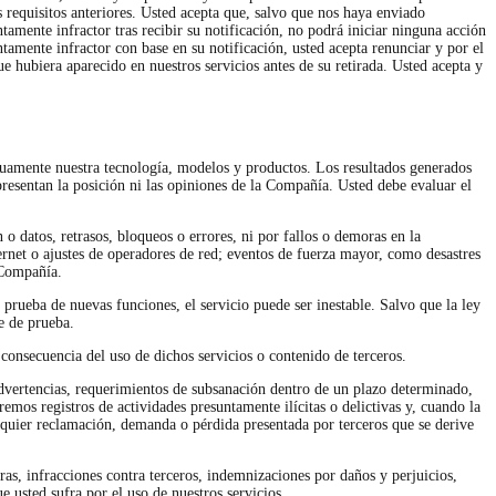
 requisitos anteriores. Usted acepta que, salvo que nos haya enviado
tamente infractor tras recibir su notificación, no podrá iniciar ninguna acción
tamente infractor con base en su notificación, usted acepta renunciar y por el
ue hubiera aparecido en nuestros servicios antes de su retirada. Usted acepta y
inuamente nuestra tecnología, modelos y productos. Los resultados generados
resentan la posición ni las opiniones de la Compañía. Usted debe evaluar el
 o datos, retrasos, bloqueos o errores, ni por fallos o demoras en la
ternet o ajustes de operadores de red; eventos de fuerza mayor, como desastres
a Compañía.
prueba de nuevas funciones, el servicio puede ser inestable. Salvo que la ley
e de prueba.
consecuencia del uso de dichos servicios o contenido de terceros.
 advertencias, requerimientos de subsanación dentro de un plazo determinado,
emos registros de actividades presuntamente ilícitas o delictivas y, cuando la
alquier reclamación, demanda o pérdida presentada por terceros que se derive
ras, infracciones contra terceros, indemnizaciones por daños y perjuicios,
 usted sufra por el uso de nuestros servicios.