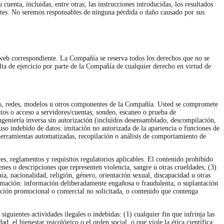
cuenta, incluidas, entre otras, las instrucciones introducidas, los resultados
entes. No seremos responsables de ninguna pérdida o daño causado por sus
io web correspondiente. La Compañía se reserva todos los derechos que no se
ta de ejercicio por parte de la Compañía de cualquier derecho en virtud de
stemas, redes, modelos u otros componentes de la Compañía. Usted se compromete
atos o acceso a servidores/cuentas; sondeo, escaneo o prueba de
 ingeniería inversa sin autorización (incluidos desensamblado, descompilación,
 uso indebido de datos: imitación no autorizada de la apariencia o funciones de
herramientas automatizadas, recopilación o análisis de comportamiento de
yes, reglamentos y requisitos regulatorios aplicables. El contenido prohibido
enes o descripciones que representen violencia, sangre u otras crueldades; (3)
ia, nacionalidad, religión, género, orientación sexual, discapacidad u otras
formación: información deliberadamente engañosa o fraudulenta, o suplantación
mación promocional o comercial no solicitada, o contenido que contenga
iguientes actividades ilegales o indebidas: (1) cualquier fin que infrinja las
ad, el bienestar psicológico o el orden social, o que viole la ética científica;