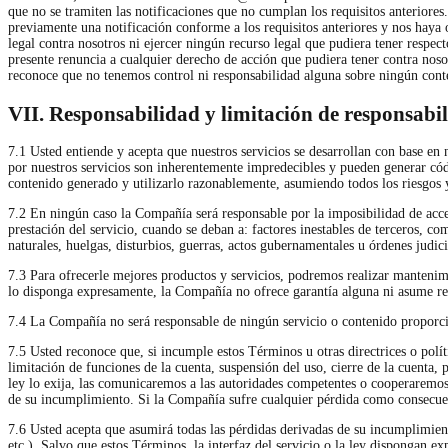
que no se tramiten las notificaciones que no cumplan los requisitos anteriore
previamente una notificación conforme a los requisitos anteriores y nos haya o
legal contra nosotros ni ejercer ningún recurso legal que pudiera tener respec
presente renuncia a cualquier derecho de acción que pudiera tener contra nosot
reconoce que no tenemos control ni responsabilidad alguna sobre ningún conte
VII. Responsabilidad y limitación de responsabi
7.1 Usted entiende y acepta que nuestros servicios se desarrollan con base en
por nuestros servicios son inherentemente impredecibles y pueden generar cód
contenido generado y utilizarlo razonablemente, asumiendo todos los riesgos 
7.2 En ningún caso la Compañía será responsable por la imposibilidad de accede
prestación del servicio, cuando se deban a: factores inestables de terceros, c
naturales, huelgas, disturbios, guerras, actos gubernamentales u órdenes judic
7.3 Para ofrecerle mejores productos y servicios, podremos realizar mantenimi
lo disponga expresamente, la Compañía no ofrece garantía alguna ni asume res
7.4 La Compañía no será responsable de ningún servicio o contenido proporcio
7.5 Usted reconoce que, si incumple estos Términos u otras directrices o polí
limitación de funciones de la cuenta, suspensión del uso, cierre de la cuenta,
ley lo exija, las comunicaremos a las autoridades competentes o cooperaremos 
de su incumplimiento. Si la Compañía sufre cualquier pérdida como consecuen
7.6 Usted acepta que asumirá todas las pérdidas derivadas de su incumplimiento
etc.). Salvo que estos Términos, la interfaz del servicio o la ley dispongan e