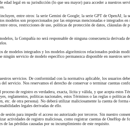
 edad legal en su jurisdicción (lo que sea mayor) para acceder a nuestros servi
os.
ncluyen, entre otros: la serie Gemini de Google; la serie GPT de OpenAI; la s
tos modelos son proporcionados por las empresas mencionadas e integrados en n
re otros, restricciones de uso, políticas de protección de datos, cláusulas de pr
 modelos, la Compañía no será responsable de ninguna consecuencia derivada de
elos.
ios de modelos integrados y los modelos algorítmicos relacionados podrán modif
ue ningún servicio de modelo específico permanezca disponible en nuestros servi
nuestros servicios. De conformidad con la normativa aplicable, los usuarios deb
s del servicio. Nos reservamos el derecho de conservar o terminar cuentas conf
roceso de registro es verdadera, exacta, lícita y válida, y que acepta estos Tér
, reglamentos, políticas nacionales, estos Términos o las reglas o políticas de
n, etc. de otra persona). No deberá utilizar maliciosamente la cuenta de forma 
nsabilidades legales derivadas de ello.
de sesión para impedir el acceso no autorizado por terceros. Sin nuestro consenti
izar actividades de registro maliciosas, como registrar cuentas de OneHop de f
es de las pérdidas causadas por su incumplimiento de este requisito.