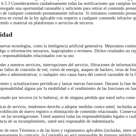
s. 6.5.3 Consideraremos cuidadosamente todas las notificaciones que cumplan los
torgado una oportunidad razonable y suficiente para retirar el contenido presun
to de cualquier contenido presuntamente infractor. Si retiramos contenido presun
ros en virtud de la ley aplicable con respecto a cualquier contenido infractor q
nido o material en plataformas o servicios de terceros.
lidad
 nuevas tecnologías, como la inteligencia artificial generativa. Mejoramos cont
igo o información inexactos, inapropiados o erróneos. Dichos resultados no rep
y responsabilidades relacionados con su uso.
r a nuestros servicios, interrupciones del servicio, filtraciones de información
omo fallos de conexión de red, cortes de energía, ataques de hackers, virus de In
iales o administrativas; o cualquier otra causa fuera del control razonable de l
ento y actualizaciones periódicas y lanzar nuevas funciones. Durante la fase de 
ponsabilidad alguna por la estabilidad o el rendimiento de las funciones en fas
nado por terceros (si lo hubiera), ni de ninguna pérdida que usted sufra como 
ticas de servicio, tendremos derecho a adoptar medidas contra usted, incluidas
 prohibición de nuevo registro o eliminación de contenido relacionado. Conservar
en las investigaciones. Usted asumirá todas las responsabilidades legales o cu
cia de su incumplimiento, usted será responsable de indemnizarla.
 de estos Términos o de las leyes y reglamentos aplicables (incluidas, entre ot
xpresamente lo contrario, la Compañía no será responsable de ninguna pérdida que