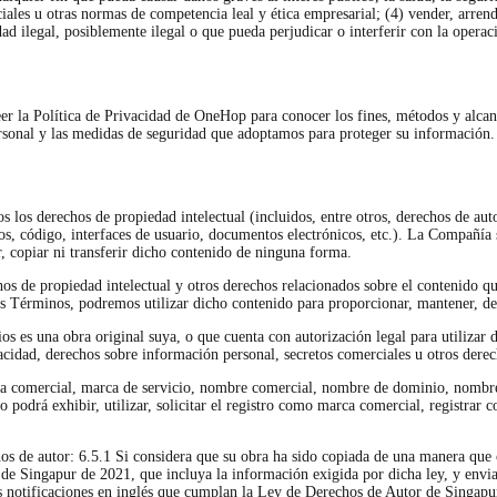
iales u otras normas de competencia leal y ética empresarial; (4) vender, arrend
dad ilegal, posiblemente ilegal o que pueda perjudicar o interferir con la operac
r la Política de Privacidad de OneHop para conocer los fines, métodos y alcanc
personal y las medidas de seguridad que adoptamos para proteger su información.
 los derechos de propiedad intelectual (incluidos, entre otros, derechos de aut
elos, código, interfaces de usuario, documentos electrónicos, etc.). La Compañía
, copiar ni transferir dicho contenido de ninguna forma.
hos de propiedad intelectual y otros derechos relacionados sobre el contenido qu
os Términos, podremos utilizar dicho contenido para proporcionar, mantener, des
ios es una obra original suya, o que cuenta con autorización legal para utilizar
idad, derechos sobre información personal, secretos comerciales u otros derech
ca comercial, marca de servicio, nombre comercial, nombre de dominio, nombre 
o podrá exhibir, utilizar, solicitar el registro como marca comercial, registra
os de autor: 6.5.1 Si considera que su obra ha sido copiada de una manera que
or de Singapur de 2021, que incluya la información exigida por dicha ley, y e
 notificaciones en inglés que cumplan la Ley de Derechos de Autor de Singapur d