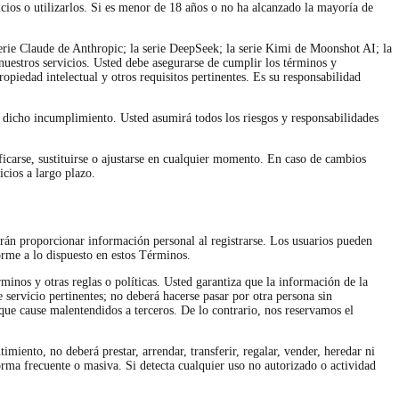
cios o utilizarlos. Si es menor de 18 años o no ha alcanzado la mayoría de
erie Claude de Anthropic; la serie DeepSeek; la serie Kimi de Moonshot AI; la
uestros servicios. Usted debe asegurarse de cumplir los términos y
opiedad intelectual y otros requisitos pertinentes. Es su responsabilidad
 dicho incumplimiento. Usted asumirá todos los riesgos y responsabilidades
icarse, sustituirse o ajustarse en cualquier momento. En caso de cambios
cios a largo plazo.
erán proporcionar información personal al registrarse. Los usuarios pueden
orme a lo dispuesto en estos Términos.
minos y otras reglas o políticas. Usted garantiza que la información de la
 servicio pertinentes; no deberá hacerse pasar por otra persona sin
que cause malentendidos a terceros. De lo contrario, nos reservamos el
miento, no deberá prestar, arrendar, transferir, regalar, vender, heredar ni
orma frecuente o masiva. Si detecta cualquier uso no autorizado o actividad