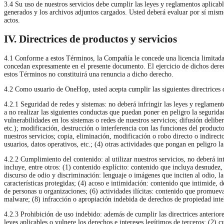
3.4 Su uso de nuestros servicios debe cumplir las leyes y reglamentos aplicable
generados y los archivos adjuntos cargados. Usted deberá evaluar por sí mism
actos.
IV. Directrices de productos y servicios
4.1 Conforme a estos Términos, la Compañía le concede una licencia limitada, 
concedan expresamente en el presente documento. El ejercicio de dichos derec
estos Términos no constituirá una renuncia a dicho derecho.
4.2 Como usuario de OneHop, usted acepta cumplir las siguientes directrices de
4.2.1 Seguridad de redes y sistemas: no deberá infringir las leyes y reglament
a no realizar las siguientes conductas que puedan poner en peligro la segurida
vulnerabilidades en los sistemas o redes de nuestros servicios; difusión delib
etc.); modificación, destrucción o interferencia con las funciones del product
nuestros servicios; copia, eliminación, modificación o robo directo o indire
usuarios, datos operativos, etc.; (4) otras actividades que pongan en peligro l
4.2.2 Cumplimiento del contenido: al utilizar nuestros servicios, no deberá int
incluye, entre otros: (1) contenido explícito: contenido que incluya desnudez,
discurso de odio y discriminación: lenguaje o imágenes que inciten al odio, la
características protegidas; (4) acoso e intimidación: contenido que intimide,
de personas u organizaciones; (6) actividades ilícitas: contenido que promuev
malware; (8) infracción o apropiación indebida de derechos de propiedad intel
4.2.3 Prohibición de uso indebido: además de cumplir las directrices anteriores
leyes aplicables o vulnere los derechos e intereses legítimos de terceros; (2) cu