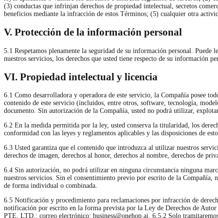
(3) conductas que infrinjan derechos de propiedad intelectual, secretos comerc
beneficios mediante la infracción de estos Términos; (5) cualquier otra activi
V. Protección de la información personal
5.1 Respetamos plenamente la seguridad de su información personal. Puede lee
nuestros servicios, los derechos que usted tiene respecto de su información 
VI. Propiedad intelectual y licencia
6.1 Como desarrolladora y operadora de este servicio, la Compañía posee todos
contenido de este servicio (incluidos, entre otros, software, tecnología, mod
documento. Sin autorización de la Compañía, usted no podrá utilizar, explotar
6.2 En la medida permitida por la ley, usted conserva la titularidad, los derec
conformidad con las leyes y reglamentos aplicables y las disposiciones de est
6.3 Usted garantiza que el contenido que introduzca al utilizar nuestros servic
derechos de imagen, derechos al honor, derechos al nombre, derechos de privac
6.4 Sin autorización, no podrá utilizar en ninguna circunstancia ninguna mar
nuestros servicios. Sin el consentimiento previo por escrito de la Compañía, n
de forma individual o combinada.
6.5 Notificación y procedimiento para reclamaciones por infracción de derech
notificación por escrito en la forma prevista por la Ley de Derechos de Aut
PTE. LTD.; correo electrónico:
business@onehop.ai
. 6.5.2 Solo tramitaremos