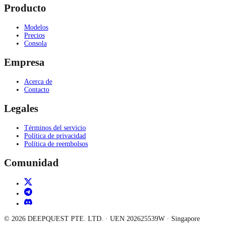
Producto
Modelos
Precios
Consola
Empresa
Acerca de
Contacto
Legales
Términos del servicio
Política de privacidad
Política de reembolsos
Comunidad
©
2026
DEEPQUEST PTE. LTD.
· UEN
202625539W
·
Singapore