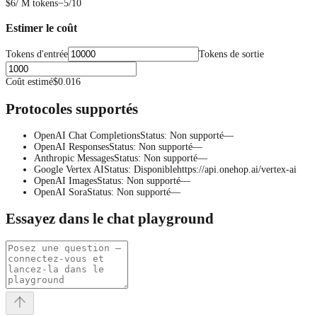
$6
/ M tokens
−5/10
Estimer le coût
Tokens d'entrée
Tokens de sortie
Coût estimé
$0.016
Protocoles supportés
OpenAI Chat Completions
Status
:
Non supporté
—
OpenAI Responses
Status
:
Non supporté
—
Anthropic Messages
Status
:
Non supporté
—
Google Vertex AI
Status
:
Disponible
https://api.onehop.ai/vertex-ai
OpenAI Images
Status
:
Non supporté
—
OpenAI Sora
Status
:
Non supporté
—
Essayez dans le chat playground