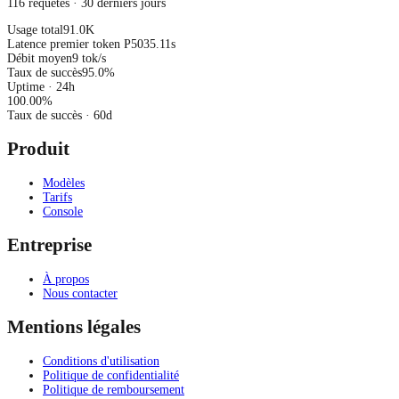
116 requêtes · 30 derniers jours
Usage total
91.0K
Latence premier token P50
35.11s
Débit moyen
9 tok/s
Taux de succès
95.0%
Uptime · 24h
100.00
%
Taux de succès
· 60d
Produit
Modèles
Tarifs
Console
Entreprise
À propos
Nous contacter
Mentions légales
Conditions d'utilisation
Politique de confidentialité
Politique de remboursement