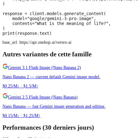
)

response = client.models.generate_content(

    model="google/gemini-3-pro-image",

    contents="What is the meaning of life?",

)

print(response.text)
base_url:
https://api.onehop.ai/vertex-ai
Autres variantes de cette famille
Gemini 3.1 Flash Image (Nano Banana 2)
Nano Banana 2 — current default Gemini image model.
$0.25/M↓
·
$1.5/M↑
Gemini 2.5 Flash Image (Nano Banana)
Nano Banana — fast Gemini image generation and editing.
$0.15/M↓
·
$1.25/M↑
Performances (30 derniers jours)