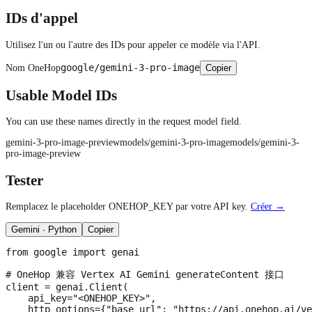
IDs d'appel
Utilisez l'un ou l'autre des IDs pour appeler ce modèle via l'API.
google/gemini-3-pro-image
Nom OneHop
Copier
Usable Model IDs
You can use these names directly in the request model field.
gemini-3-pro-image-preview
models/gemini-3-pro-image
models/gemini-3-
pro-image-preview
Tester
Remplacez le placeholder ONEHOP_KEY par votre API key.
Créer →
Gemini · Python
Copier
from google import genai

# OneHop 兼容 Vertex AI Gemini generateContent 接口

client = genai.Client(

    api_key="<ONEHOP_KEY>",

    http_options={"base_url": "https://api.onehop.ai/ve