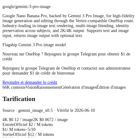
google/gemini-3-pro-image
Google Nano Banana Pro, backed by Gemini 3 Pro Image, for high-fidelity
image generation and editing through the Vertex-compatible OneHop route.
Industry-leading in-image text rendering, multi-image blending, identity
preservation across subjects, and 2K/4K output. Supports text and image
input, returns image output with optional text.
Flagship Gemini 3 Pro image model
Nouveau sur OneHop ? Rejoignez le groupe Telegram pour obtenir $1 de
crédit
Rejoignez le groupe Telegram de OneHop et contactez son administrateur
pour demander $1 de crédit de bienvenue.
Rejoindre et demander le crédit
66
K
contexte
Vision
Raisonnement
Génération d'images
Édition d'images
Tarification
Source : gemini_image_x0.5 · Vérifié le 2026-06-10
4K
$0.12
/ image
2K
$0.0672
/ image
Entrée
Officiel
$2
/ M tokens
$1
/ M tokens
−5/10
Sortie
Officiel
$12
/ M tokens