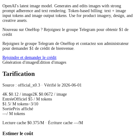
OpenAI's latest image model. Generates and edits images with strong
prompt adherence and text rendering. Token-based billing: text + image
input tokens and image output tokens. Use for product imagery, design, and
creative assets.
Nouveau sur OneHop ? Rejoignez le groupe Telegram pour obtenir $1 de
crédit
Rejoignez le groupe Telegram de OneHop et contactez son administrateur
pour demander $1 de crédit de bienvenue.
Rejoindre et demander le crédit
Génération d'images
Édition d'images
Tarification
Source : official_x0.3 · Vérifié le 2026-06-01
4K
$0.12
/ image
2K
$0.0672
/ image
Entrée
Officiel
$5
/ M tokens
$1.5
/ M tokens
−3/10
Sortie
Prix affiché
—
/ M tokens
Lecture cache
$0.375
/M ·
Écriture cache
—
/M
Estimer le coût