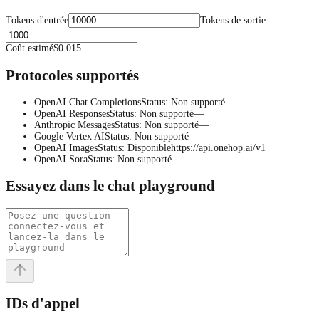
Tokens d'entrée
Tokens de sortie
Coût estimé
$0.015
Protocoles supportés
OpenAI Chat Completions
Status
:
Non supporté
—
OpenAI Responses
Status
:
Non supporté
—
Anthropic Messages
Status
:
Non supporté
—
Google Vertex AI
Status
:
Non supporté
—
OpenAI Images
Status
:
Disponible
https://api.onehop.ai/v1
OpenAI Sora
Status
:
Non supporté
—
Essayez dans le chat playground
IDs d'appel