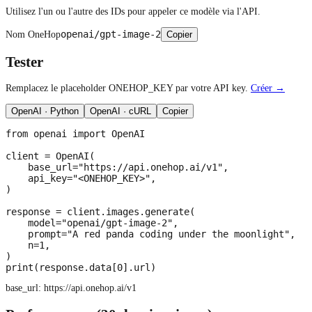
Utilisez l'un ou l'autre des IDs pour appeler ce modèle via l'API.
openai/gpt-image-2
Nom OneHop
Copier
Tester
Remplacez le placeholder ONEHOP_KEY par votre API key.
Créer →
OpenAI · Python
OpenAI · cURL
Copier
from openai import OpenAI

client = OpenAI(

    base_url="https://api.onehop.ai/v1",

    api_key="<ONEHOP_KEY>",

)

response = client.images.generate(

    model="openai/gpt-image-2",

    prompt="A red panda coding under the moonlight",

    n=1,

)

print(response.data[0].url)
base_url:
https://api.onehop.ai/v1