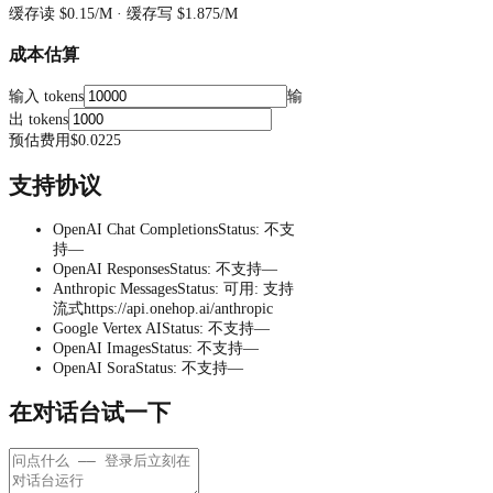
缓存读
$0.15
/M ·
缓存写
$1.875
/M
成本估算
输入 tokens
输
出 tokens
预估费用
$0.0225
支持协议
OpenAI Chat Completions
Status
:
不支
持
—
OpenAI Responses
Status
:
不支持
—
Anthropic Messages
Status
:
可用
:
支持
流式
https://api.onehop.ai/anthropic
Google Vertex AI
Status
:
不支持
—
OpenAI Images
Status
:
不支持
—
OpenAI Sora
Status
:
不支持
—
在对话台试一下