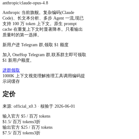
anthropic/claude-opus-4.8
Anthropic 当前旗舰。复杂编码(Claude
Code)、长文本分析、多步 Agent 一流,现已
支持 100 万 token 上下文。原生 prompt
cache 在重复上下文时显著降本。只看输出
质量时的第一选择。
新用户进 Telegram 群,领取 $1 额度
加入 OneHop Telegram 群,联系群主即可领取
$1 新用户额度。
进群领取
1000
K
上下文
视觉理解
推理
工具调用
编码
提
示词缓存
定价
来源: official_x0.3 · 核验于 2026-06-01
输入
官方
$5
/ 百万 tokens
$1.5
/ 百万 tokens
3折
输出
官方
$25
/ 百万 tokens
$7.5
/ 百万 tokens
3折