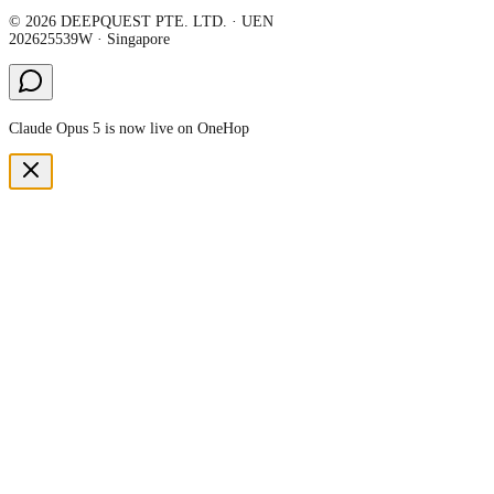
©
2026
DEEPQUEST PTE. LTD.
· UEN
202625539W
·
Singapore
Claude Opus 5 is now live on OneHop