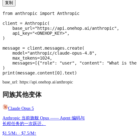
复制
from anthropic import Anthropic

client = Anthropic(

    base_url="https://api.onehop.ai/anthropic",

    api_key="<ONEHOP_KEY>",

)

message = client.messages.create(

    model="anthropic/claude-opus-4.8",

    max_tokens=1024,

    messages=[{"role": "user", "content": "What is the 
)

print(message.content[0].text)
base_url:
https://api.onehop.ai/anthropic
同族其他变体
Claude Opus 5
Anthropic 当前旗舰 Opus —— Agent 编码与
长程任务的一次跃迁。
$1.5/M↓
·
$7.5/M↑