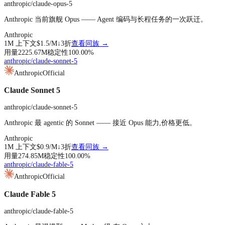
anthropic/claude-opus-5
Anthropic 当前旗舰 Opus —— Agent 编码与长程任务的一次跃迁。
Anthropic
1M
上下文
$1.5
/M↓
3折
查看同族 →
用量
2225.67M
稳定性
100.00
%
anthropic/claude-sonnet-5
Anthropic
Official
Claude Sonnet 5
anthropic/claude-sonnet-5
Anthropic 最 agentic 的 Sonnet —— 接近 Opus 能力,价格更低。
Anthropic
1M
上下文
$0.9
/M↓
3折
查看同族 →
用量
274.85M
稳定性
100.00
%
anthropic/claude-fable-5
Anthropic
Official
Claude Fable 5
anthropic/claude-fable-5