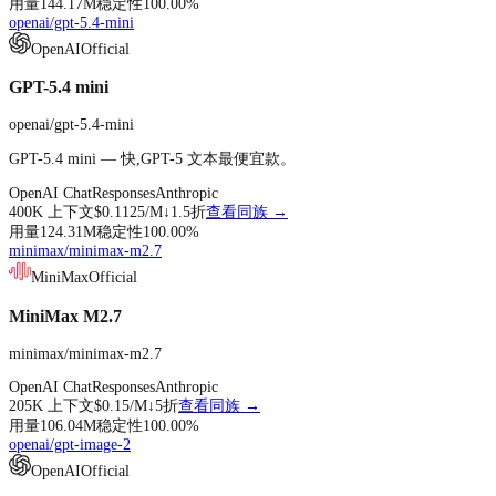
用量
144.17M
稳定性
100.00
%
openai/gpt-5.4-mini
OpenAI
Official
GPT-5.4 mini
openai/gpt-5.4-mini
GPT-5.4 mini — 快,GPT-5 文本最便宜款。
OpenAI Chat
Responses
Anthropic
400K
上下文
$0.1125
/M↓
1.5折
查看同族 →
用量
124.31M
稳定性
100.00
%
minimax/minimax-m2.7
MiniMax
Official
MiniMax M2.7
minimax/minimax-m2.7
OpenAI Chat
Responses
Anthropic
205K
上下文
$0.15
/M↓
5折
查看同族 →
用量
106.04M
稳定性
100.00
%
openai/gpt-image-2
OpenAI
Official