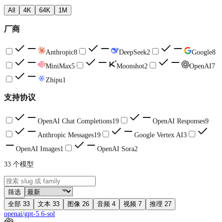
All
4K
64K
1M
厂商
Anthropic
8
DeepSeek
2
Google
8
MiniMax
5
Moonshot
2
OpenAI
7
Zhipu
1
支持协议
OpenAI Chat Completions
19
OpenAI Responses
9
Anthropic Messages
19
Google Vertex AI
3
OpenAI Images
1
OpenAI Sora
2
33
个模型
筛选
全部
33
文本
33
图像
26
音频
4
视频
7
推理
27
openai/gpt-5.6-sol