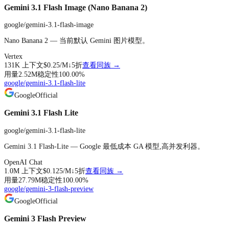
Gemini 3.1 Flash Image (Nano Banana 2)
google/gemini-3.1-flash-image
Nano Banana 2 — 当前默认 Gemini 图片模型。
Vertex
131K
上下文
$0.25
/M↓
5折
查看同族 →
用量
2.52M
稳定性
100.00
%
google/gemini-3.1-flash-lite
Google
Official
Gemini 3.1 Flash Lite
google/gemini-3.1-flash-lite
Gemini 3.1 Flash-Lite — Google 最低成本 GA 模型,高并发利器。
OpenAI Chat
1.0M
上下文
$0.125
/M↓
5折
查看同族 →
用量
27.79M
稳定性
100.00
%
google/gemini-3-flash-preview
Google
Official
Gemini 3 Flash Preview