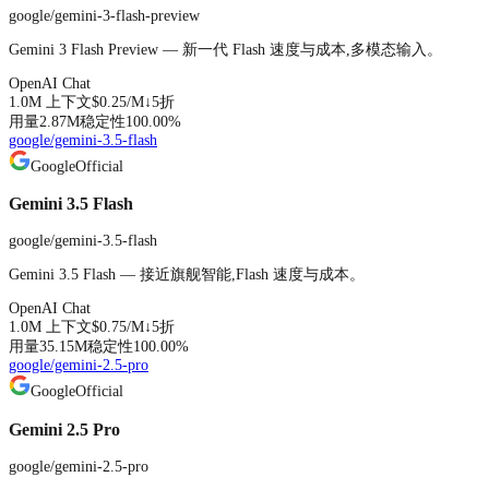
google/gemini-3-flash-preview
Gemini 3 Flash Preview — 新一代 Flash 速度与成本,多模态输入。
OpenAI Chat
1.0M
上下文
$0.25
/M↓
5折
用量
2.87M
稳定性
100.00
%
google/gemini-3.5-flash
Google
Official
Gemini 3.5 Flash
google/gemini-3.5-flash
Gemini 3.5 Flash — 接近旗舰智能,Flash 速度与成本。
OpenAI Chat
1.0M
上下文
$0.75
/M↓
5折
用量
35.15M
稳定性
100.00
%
google/gemini-2.5-pro
Google
Official
Gemini 2.5 Pro
google/gemini-2.5-pro