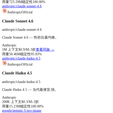
用量
723.29M
稳定性
100.00
%
anthropic/claude-sonnet-4.6
Anthropic
Official
Claude Sonnet 4.6
anthropic/claude-sonnet-4.6
Claude Sonnet 4.6 — 性价比最均衡。
Anthropic
1M
上下文
$0.9
/M↓
3折
查看同族 →
用量
50.46M
稳定性
95.83
%
anthropic/claude-haiku-4.5
Anthropic
Official
Claude Haiku 4.5
anthropic/claude-haiku-4.5
Claude Haiku 4.5 — 当代最便宜,快。
Anthropic
200K
上下文
$0.3
/M↓
3折
用量
15.23M
稳定性
100.00
%
google/gemini-3-pro-image