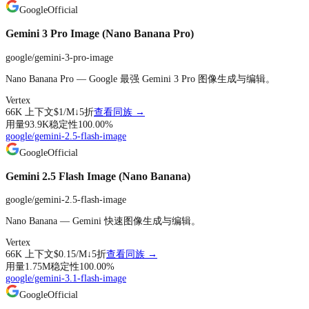
Google
Official
Gemini 3 Pro Image (Nano Banana Pro)
google/gemini-3-pro-image
Nano Banana Pro — Google 最强 Gemini 3 Pro 图像生成与编辑。
Vertex
66K
上下文
$1
/M↓
5折
查看同族 →
用量
93.9K
稳定性
100.00
%
google/gemini-2.5-flash-image
Google
Official
Gemini 2.5 Flash Image (Nano Banana)
google/gemini-2.5-flash-image
Nano Banana — Gemini 快速图像生成与编辑。
Vertex
66K
上下文
$0.15
/M↓
5折
查看同族 →
用量
1.75M
稳定性
100.00
%
google/gemini-3.1-flash-image
Google
Official