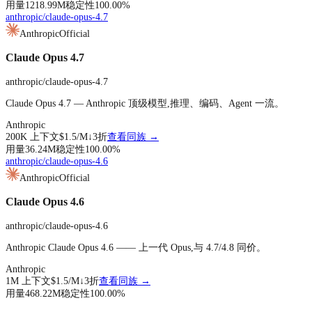
用量
1218.99M
稳定性
100.00
%
anthropic/claude-opus-4.7
Anthropic
Official
Claude Opus 4.7
anthropic/claude-opus-4.7
Claude Opus 4.7 — Anthropic 顶级模型,推理、编码、Agent 一流。
Anthropic
200K
上下文
$1.5
/M↓
3折
查看同族 →
用量
36.24M
稳定性
100.00
%
anthropic/claude-opus-4.6
Anthropic
Official
Claude Opus 4.6
anthropic/claude-opus-4.6
Anthropic Claude Opus 4.6 —— 上一代 Opus,与 4.7/4.8 同价。
Anthropic
1M
上下文
$1.5
/M↓
3折
查看同族 →
用量
468.22M
稳定性
100.00
%