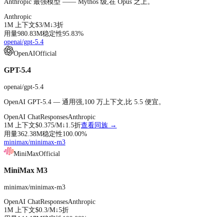
Anthropic 最强模型 —— Mythos 级,在 Opus 之上。
Anthropic
1M
上下文
$3
/M↓
3折
用量
980.83M
稳定性
95.83
%
openai/gpt-5.4
OpenAI
Official
GPT-5.4
openai/gpt-5.4
OpenAI GPT-5.4 — 通用强,100 万上下文,比 5.5 便宜。
OpenAI Chat
Responses
Anthropic
1M
上下文
$0.375
/M↓
1.5折
查看同族 →
用量
362.38M
稳定性
100.00
%
minimax/minimax-m3
MiniMax
Official
MiniMax M3
minimax/minimax-m3
OpenAI Chat
Responses
Anthropic
1M
上下文
$0.3
/M↓
5折