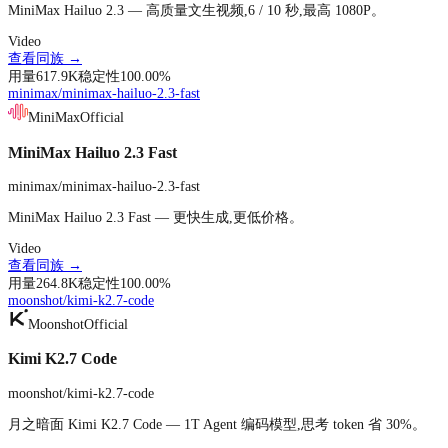
MiniMax Hailuo 2.3 — 高质量文生视频,6 / 10 秒,最高 1080P。
Video
查看同族 →
用量
617.9K
稳定性
100.00
%
minimax/minimax-hailuo-2.3-fast
MiniMax
Official
MiniMax Hailuo 2.3 Fast
minimax/minimax-hailuo-2.3-fast
MiniMax Hailuo 2.3 Fast — 更快生成,更低价格。
Video
查看同族 →
用量
264.8K
稳定性
100.00
%
moonshot/kimi-k2.7-code
Moonshot
Official
Kimi K2.7 Code
moonshot/kimi-k2.7-code
月之暗面 Kimi K2.7 Code — 1T Agent 编码模型,思考 token 省 30%。