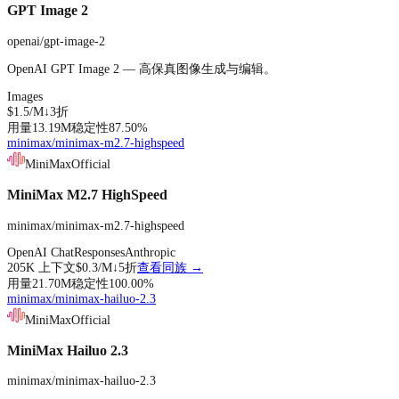
GPT Image 2
openai/gpt-image-2
OpenAI GPT Image 2 — 高保真图像生成与编辑。
Images
$1.5
/M↓
3折
用量
13.19M
稳定性
87.50
%
minimax/minimax-m2.7-highspeed
MiniMax
Official
MiniMax M2.7 HighSpeed
minimax/minimax-m2.7-highspeed
OpenAI Chat
Responses
Anthropic
205K
上下文
$0.3
/M↓
5折
查看同族 →
用量
21.70M
稳定性
100.00
%
minimax/minimax-hailuo-2.3
MiniMax
Official
MiniMax Hailuo 2.3
minimax/minimax-hailuo-2.3