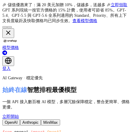
🎉 儲值優惠來了：滿 20 美元加贈 10%，儲越多，送越多 🎉
立即領取
GPT 系列現統一按官方價格的 15% 計費，使用者可節省 85%。GPT-
5.4、GPT-5.5 與 GPT-5.6 全系列適用的 Standard、Priority、所有上下
文長度級距及快取價格均已同步生效。
查看模型價格
模型
價格
登入
AI Gateway · 穩定優先
始終在線
智慧排程最優模型
一個 API 接入數百種 AI 模型，多層冗餘保障穩定，整合更簡單、價格
更優。
立即開始
OpenAI
Anthropic
MiniMax
from
openai
import
OpenAI