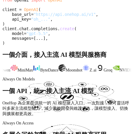
client
=
OpenAI
(
base_url
=
"https://api.onehop.ai/v1"
,
api_key
=
"oh_..."
,
)
client
.
chat
.
completions
.
create
(
model
=
"gpt-5.5"
,
messages
=
[
.
.
.
]
,
)
一個介面，接入主流 AI 模型與服務商
Qwen
MiniMax
ByteDance
Moonshot
Z.ai
Groq
NVIDIA
Always On Models
一個 API，統一接入主流 AI 模型
OneHop 為企業提供統一的 AI 模型接入入口。一次對接，即可靈活呼
叫多家主流模型能力，減少重複開發與維護成本，讓模型接入、切換
與擴展都更高效。
Always On Access