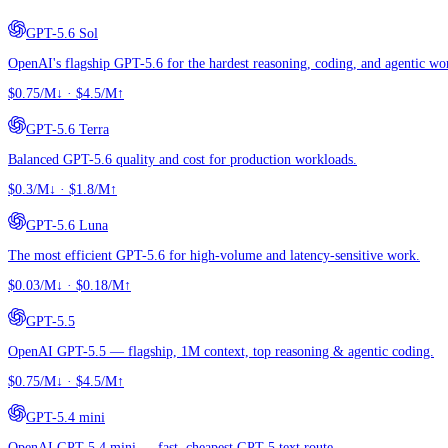
GPT-5.6 Sol
OpenAI's flagship GPT-5.6 for the hardest reasoning, coding, and agentic wo
$0.75/M↓
·
$4.5/M↑
GPT-5.6 Terra
Balanced GPT-5.6 quality and cost for production workloads.
$0.3/M↓
·
$1.8/M↑
GPT-5.6 Luna
The most efficient GPT-5.6 for high-volume and latency-sensitive work.
$0.03/M↓
·
$0.18/M↑
GPT-5.5
OpenAI GPT-5.5 — flagship, 1M context, top reasoning & agentic coding.
$0.75/M↓
·
$4.5/M↑
GPT-5.4 mini
OpenAI GPT-5.4 mini — fast, cheapest GPT-5 text route.