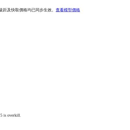
上下文長度級距及快取價格均已同步生效。
查看模型價格
 is overkill.