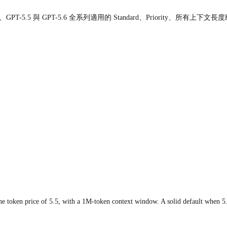
PT-5.5 與 GPT-5.6 全系列適用的 Standard、Priority、所有
e token price of 5.5, with a 1M-token context window. A solid default when 5.5