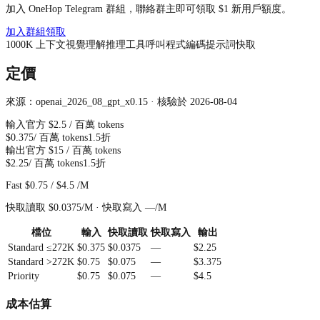
加入 OneHop Telegram 群組，聯絡群主即可領取 $1 新用戶額度。
加入群組領取
1000
K
上下文
視覺理解
推理
工具呼叫
程式編碼
提示詞快取
定價
來源：openai_2026_08_gpt_x0.15 · 核驗於 2026-08-04
輸入
官方
$2.5
/ 百萬 tokens
$0.375
/ 百萬 tokens
1.5折
輸出
官方
$15
/ 百萬 tokens
$2.25
/ 百萬 tokens
1.5折
Fast
$0.75
/
$4.5
/M
快取讀取
$0.0375
/M ·
快取寫入
—
/M
檔位
輸入
快取讀取
快取寫入
輸出
Standard ≤272K
$0.375
$0.0375
—
$2.25
Standard >272K
$0.75
$0.075
—
$3.375
Priority
$0.75
$0.075
—
$4.5
成本估算