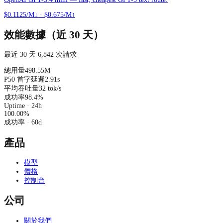
$0.1125/M↓
·
$0.675/M↑
效能數據（近 30 天）
最近 30 天 6,842 次請求
總用量
498.55M
P50 首字延遲
2.91s
平均吞吐量
32 tok/s
成功率
98.4%
Uptime · 24h
100.00
%
成功率
· 60d
產品
模型
價格
控制台
公司
關於我們