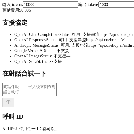
輸入 tokens
輸出 tokens
預估費用
$0.006
支援協定
OpenAI Chat Completions
Status
:
可用
:
支援串流
https://api.onehop.a
OpenAI Responses
Status
:
可用
:
支援串流
https://api.onehop.ai/v1
Anthropic Messages
Status
:
可用
:
支援串流
https://api.onehop.ai/anthr
Google Vertex AI
Status
:
不支援
—
OpenAI Images
Status
:
不支援
—
OpenAI Sora
Status
:
不支援
—
在對話台試一下
呼叫 ID
API 呼叫時用任一 ID 都可以。