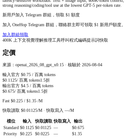
latency-sensitive workloads. Text + image input, 400K-token context,
strong reasoning/coding/tool use at the lowest GPT-5 per-token rate.
新用戶加入 Telegram 群組，領取 $1 額度
加入 OneHop Telegram 群組，聯絡群主即可領取 $1 新用戶額度。
加入群組領取
400
K
上下文
視覺理解
推理
工具呼叫
程式編碼
提示詞快取
定價
來源：openai_2026_08_gpt_x0.15 · 核驗於 2026-08-04
輸入
官方
$0.75
/ 百萬 tokens
$0.1125
/ 百萬 tokens
1.5折
輸出
官方
$4.5
/ 百萬 tokens
$0.675
/ 百萬 tokens
1.5折
Fast
$0.225
/
$1.35
/M
快取讀取
$0.01125
/M ·
快取寫入
—
/M
檔位
輸入
快取讀取
快取寫入
輸出
Standard
$0.1125
$0.01125
—
$0.675
Priority
$0.225
$0.0225
—
$1.35