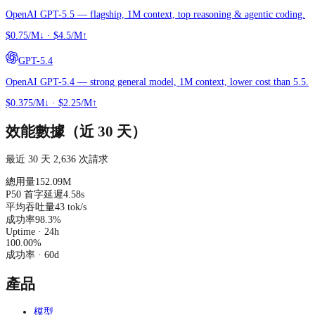
OpenAI GPT-5.5 — flagship, 1M context, top reasoning & agentic coding.
$0.75/M↓
·
$4.5/M↑
GPT-5.4
OpenAI GPT-5.4 — strong general model, 1M context, lower cost than 5.5.
$0.375/M↓
·
$2.25/M↑
效能數據（近 30 天）
最近 30 天 2,636 次請求
總用量
152.09M
P50 首字延遲
4.58s
平均吞吐量
43 tok/s
成功率
98.3%
Uptime · 24h
100.00
%
成功率
· 60d
產品
模型