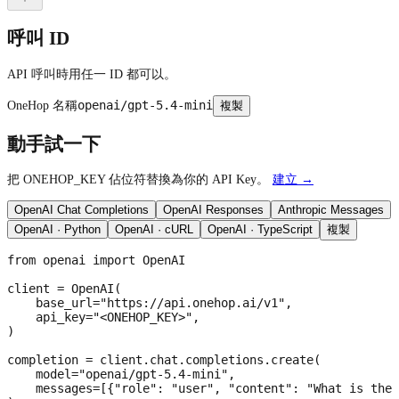
呼叫 ID
API 呼叫時用任一 ID 都可以。
openai/gpt-5.4-mini
OneHop 名稱
複製
動手試一下
把 ONEHOP_KEY 佔位符替換為你的 API Key。
建立 →
OpenAI Chat Completions
OpenAI Responses
Anthropic Messages
OpenAI · Python
OpenAI · cURL
OpenAI · TypeScript
複製
from openai import OpenAI

client = OpenAI(

    base_url="https://api.onehop.ai/v1",

    api_key="<ONEHOP_KEY>",

)

completion = client.chat.completions.create(

    model="openai/gpt-5.4-mini",

    messages=[{"role": "user", "content": "What is the 