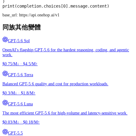
)

print(completion.choices[0].message.content)
base_url:
https://api.onehop.ai/v1
同族其他變體
GPT-5.6 Sol
OpenAI's flagship GPT-5.6 for the hardest reasoning, coding, and agentic
work.
$0.75/M↓
·
$4.5/M↑
GPT-5.6 Terra
Balanced GPT-5.6 quality and cost for production workloads.
$0.3/M↓
·
$1.8/M↑
GPT-5.6 Luna
The most efficient GPT-5.6 for high-volume and latency-sensitive work.
$0.03/M↓
·
$0.18/M↑
GPT-5.5