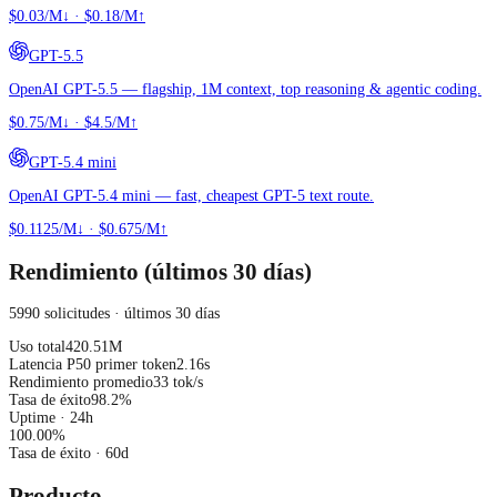
$0.03/M↓
·
$0.18/M↑
GPT-5.5
OpenAI GPT-5.5 — flagship, 1M context, top reasoning & agentic coding.
$0.75/M↓
·
$4.5/M↑
GPT-5.4 mini
OpenAI GPT-5.4 mini — fast, cheapest GPT-5 text route.
$0.1125/M↓
·
$0.675/M↑
Rendimiento (últimos 30 días)
5990 solicitudes · últimos 30 días
Uso total
420.51M
Latencia P50 primer token
2.16s
Rendimiento promedio
33 tok/s
Tasa de éxito
98.2%
Uptime · 24h
100.00
%
Tasa de éxito
· 60d
Producto