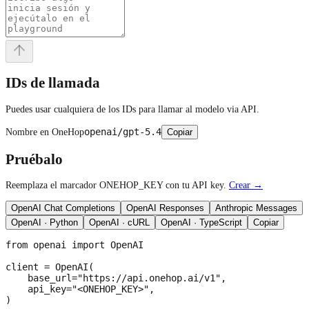
IDs de llamada
Puedes usar cualquiera de los IDs para llamar al modelo via API.
openai/gpt-5.4
Nombre en OneHop
Copiar
Pruébalo
Reemplaza el marcador ONEHOP_KEY con tu API key.
Crear →
OpenAI Chat Completions
OpenAI Responses
Anthropic Messages
OpenAI · Python
OpenAI · cURL
OpenAI · TypeScript
Copiar
from openai import OpenAI

client = OpenAI(

    base_url="https://api.onehop.ai/v1",

    api_key="<ONEHOP_KEY>",

)
