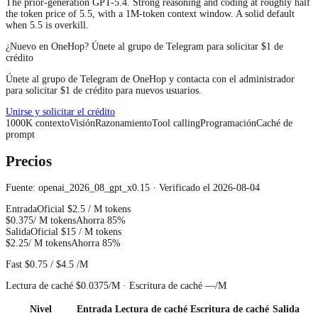
The prior-generation GPT-5.4. Strong reasoning and coding at roughly half
the token price of 5.5, with a 1M-token context window. A solid default
when 5.5 is overkill.
¿Nuevo en OneHop? Únete al grupo de Telegram para solicitar $1 de
crédito
Únete al grupo de Telegram de OneHop y contacta con el administrador
para solicitar $1 de crédito para nuevos usuarios.
Unirse y solicitar el crédito
1000
K
contexto
Visión
Razonamiento
Tool calling
Programación
Caché de
prompt
Precios
Fuente: openai_2026_08_gpt_x0.15 · Verificado el 2026-08-04
Entrada
Oficial
$2.5
/ M tokens
$0.375
/ M tokens
Ahorra 85%
Salida
Oficial
$15
/ M tokens
$2.25
/ M tokens
Ahorra 85%
Fast
$0.75
/
$4.5
/M
Lectura de caché
$0.0375
/M ·
Escritura de caché
—
/M
Nivel
Entrada
Lectura de caché
Escritura de caché
Salida