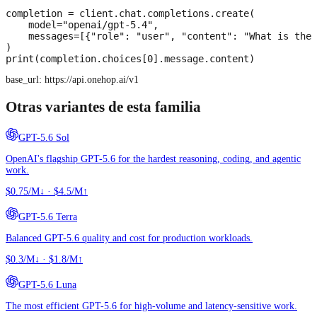
completion = client.chat.completions.create(

    model="openai/gpt-5.4",

    messages=[{"role": "user", "content": "What is the 
)

print(completion.choices[0].message.content)
base_url:
https://api.onehop.ai/v1
Otras variantes de esta familia
GPT-5.6 Sol
OpenAI's flagship GPT-5.6 for the hardest reasoning, coding, and agentic
work.
$0.75/M↓
·
$4.5/M↑
GPT-5.6 Terra
Balanced GPT-5.6 quality and cost for production workloads.
$0.3/M↓
·
$1.8/M↑
GPT-5.6 Luna
The most efficient GPT-5.6 for high-volume and latency-sensitive work.