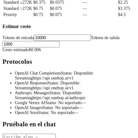
Standard ≤272K
$0.375
$0.0375
—
$2.25
Standard >272K
$0.75
$0.075
—
$3.375
Priority
$0.75
$0.075
—
$4.5
Estimar costo
Tokens de entrada
Tokens de salida
Costo estimado
$0.006
Protocolos
OpenAI Chat Completions
Status
:
Disponible
:
Streaming
https://api.onehop.ai/v1
OpenAI Responses
Status
:
Disponible
:
Streaming
https://api.onehop.ai/v1
Anthropic Messages
Status
:
Disponible
:
Streaming
https://api.onehop.ai/anthropic
Google Vertex AI
Status
:
No soportado
—
OpenAI Images
Status
:
No soportado
—
OpenAI Sora
Status
:
No soportado
—
Pruébalo en el chat