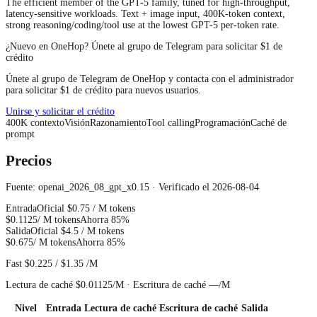
The efficient member of the GPT-5 family, tuned for high-throughput,
latency-sensitive workloads. Text + image input, 400K-token context,
strong reasoning/coding/tool use at the lowest GPT-5 per-token rate.
¿Nuevo en OneHop? Únete al grupo de Telegram para solicitar $1 de
crédito
Únete al grupo de Telegram de OneHop y contacta con el administrador
para solicitar $1 de crédito para nuevos usuarios.
Unirse y solicitar el crédito
400
K
contexto
Visión
Razonamiento
Tool calling
Programación
Caché de
prompt
Precios
Fuente: openai_2026_08_gpt_x0.15 · Verificado el 2026-08-04
Entrada
Oficial
$0.75
/ M tokens
$0.1125
/ M tokens
Ahorra 85%
Salida
Oficial
$4.5
/ M tokens
$0.675
/ M tokens
Ahorra 85%
Fast
$0.225
/
$1.35
/M
Lectura de caché
$0.01125
/M ·
Escritura de caché
—
/M
Nivel
Entrada
Lectura de caché
Escritura de caché
Salida