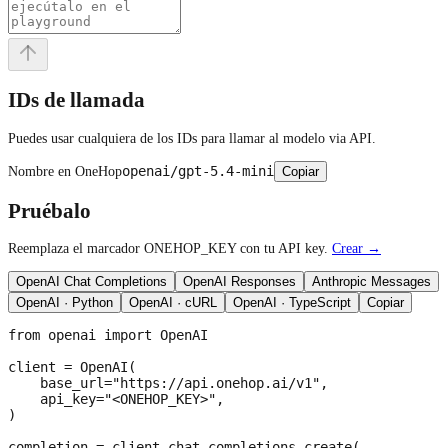
IDs de llamada
Puedes usar cualquiera de los IDs para llamar al modelo via API.
openai/gpt-5.4-mini
Nombre en OneHop
Copiar
Pruébalo
Reemplaza el marcador ONEHOP_KEY con tu API key.
Crear →
OpenAI Chat Completions
OpenAI Responses
Anthropic Messages
OpenAI · Python
OpenAI · cURL
OpenAI · TypeScript
Copiar
from openai import OpenAI

client = OpenAI(

    base_url="https://api.onehop.ai/v1",

    api_key="<ONEHOP_KEY>",

)

completion = client.chat.completions.create(
