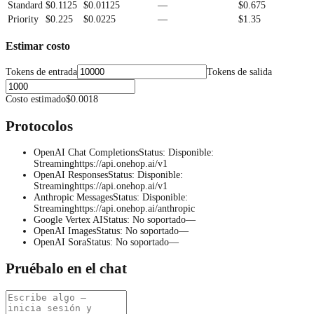
Standard
$0.1125
$0.01125
—
$0.675
Priority
$0.225
$0.0225
—
$1.35
Estimar costo
Tokens de entrada
Tokens de salida
Costo estimado
$0.0018
Protocolos
OpenAI Chat Completions
Status
:
Disponible
:
Streaming
https://api.onehop.ai/v1
OpenAI Responses
Status
:
Disponible
:
Streaming
https://api.onehop.ai/v1
Anthropic Messages
Status
:
Disponible
:
Streaming
https://api.onehop.ai/anthropic
Google Vertex AI
Status
:
No soportado
—
OpenAI Images
Status
:
No soportado
—
OpenAI Sora
Status
:
No soportado
—
Pruébalo en el chat