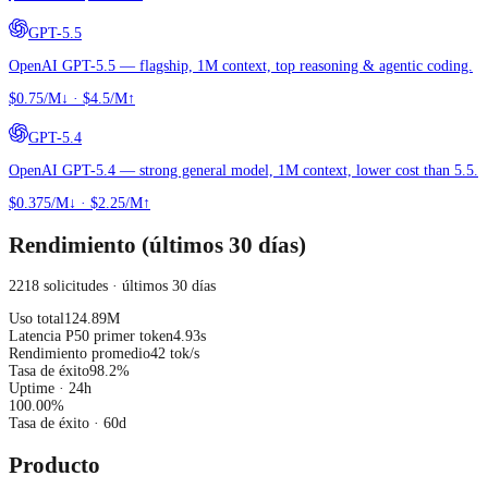
GPT-5.5
OpenAI GPT-5.5 — flagship, 1M context, top reasoning & agentic coding.
$0.75/M↓
·
$4.5/M↑
GPT-5.4
OpenAI GPT-5.4 — strong general model, 1M context, lower cost than 5.5.
$0.375/M↓
·
$2.25/M↑
Rendimiento (últimos 30 días)
2218 solicitudes · últimos 30 días
Uso total
124.89M
Latencia P50 primer token
4.93s
Rendimiento promedio
42 tok/s
Tasa de éxito
98.2%
Uptime · 24h
100.00
%
Tasa de éxito
· 60d
Producto