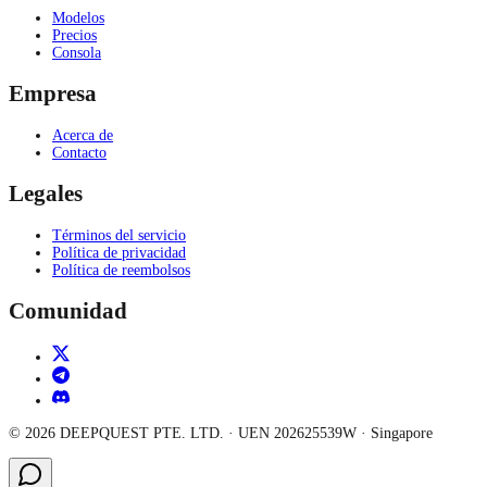
Modelos
Precios
Consola
Empresa
Acerca de
Contacto
Legales
Términos del servicio
Política de privacidad
Política de reembolsos
Comunidad
©
2026
DEEPQUEST PTE. LTD.
· UEN
202625539W
·
Singapore