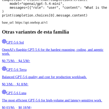
    model="openai/gpt-5.4-mini",

    messages=[{"role": "user", "content": "What is the 
)

print(completion.choices[0].message.content)
base_url:
https://api.onehop.ai/v1
Otras variantes de esta familia
GPT-5.6 Sol
OpenAI's flagship GPT-5.6 for the hardest reasoning, coding, and agentic
work.
$0.75/M↓
·
$4.5/M↑
GPT-5.6 Terra
Balanced GPT-5.6 quality and cost for production workloads.
$0.3/M↓
·
$1.8/M↑
GPT-5.6 Luna
The most efficient GPT-5.6 for high-volume and latency-sensitive work.
$0.03/M↓
·
$0.18/M↑